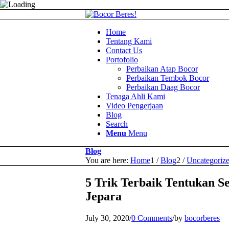
Home
Tentang Kami
Contact Us
Portofolio
Perbaikan Atap Bocor
Perbaikan Tembok Bocor
Perbaikan Daag Bocor
Tenaga Ahli Kami
Video Pengerjaan
Blog
Search
Menu
Menu
Blog
You are here:
Home
1
/
Blog
2
/
Uncategoriz
5 Trik Terbaik Tentukan S
Jepara
July 30, 2020
/
0 Comments
/
by
bocorberes