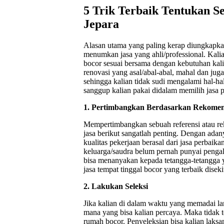
5 Trik Terbaik Tentukan S
Jepara
Alasan utama yang paling kerap diungkapkan
menumkan jasa yang ahli/professional. Kali
bocor sesuai bersama dengan kebutuhan kali
renovasi yang asal/abal-abal, mahal dan juga
sehingga kalian tidak sudi mengalami hal-hal l
sanggup kalian pakai didalam memilih jasa p
1. Pertimbangkan Berdasarkan Rekomen
Mempertimbangkan sebuah referensi atau re
jasa berikut sangatlah penting. Dengan ad
kualitas pekerjaan berasal dari jasa perbaika
keluarga/saudra belum pernah punyai penga
bisa menanyakan kepada tetangga-tetangga ya
jasa tempat tinggal bocor yang terbaik diseki
2. Lakukan Seleksi
Jika kalian di dalam waktu yang memadai l
mana yang bisa kalian percaya. Maka tidak ter
rumah bocor. Penyeleksian bisa kalian laks