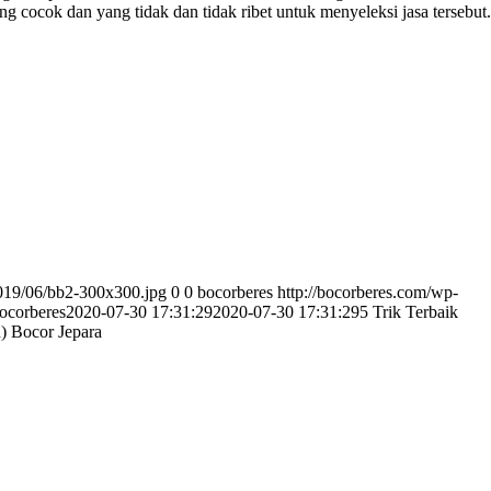
ng cocok dan yang tidak dan tidak ribet untuk menyeleksi jasa tersebut.
2019/06/bb2-300x300.jpg
0
0
bocorberes
http://bocorberes.com/wp-
ocorberes
2020-07-30 17:31:29
2020-07-30 17:31:29
5 Trik Terbaik
) Bocor Jepara