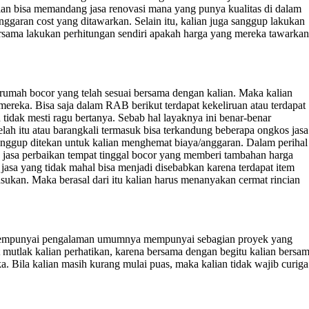
lian bisa memandang jasa renovasi mana yang punya kualitas di dalam
ggaran cost yang ditawarkan. Selain itu, kalian juga sanggup lakukan
rsama lakukan perhitungan sendiri apakah harga yang mereka tawarkan
rumah bocor yang telah sesuai bersama dengan kalian. Maka kalian
ereka. Bisa saja dalam RAB berikut terdapat kekeliruan atau terdapat
 tidak mesti ragu bertanya. Sebab hal layaknya ini benar-benar
lah itu atau barangkali termasuk bisa terkandung beberapa ongkos jasa
sanggup ditekan untuk kalian menghemat biaya/anggaran. Dalam perihal
da jasa perbaikan tempat tinggal bocor yang memberi tambahan harga
sa yang tidak mahal bisa menjadi disebabkan karena terdapat item
sukan. Maka berasal dari itu kalian harus menanyakan cermat rincian
g mempunyai pengalaman umumnya mempunyai sebagian proyek yang
 mutlak kalian perhatikan, karena bersama dengan begitu kalian bersa
. Bila kalian masih kurang mulai puas, maka kalian tidak wajib curiga