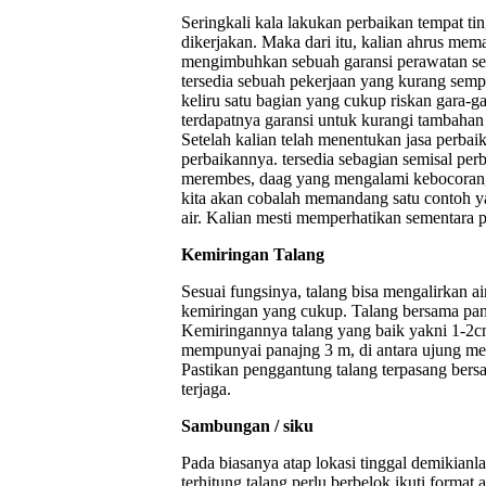
Seringkali kala lakukan perbaikan tempat tin
dikerjakan. Maka dari itu, kalian ahrus mem
mengimbuhkan sebuah garansi perawatan sesu
tersedia sebuah pekerjaan yang kurang sem
keliru satu bagian yang cukup riskan gara-g
terdapatnya garansi untuk kurangi tambahan
Setelah kalian telah menentukan jasa perbai
perbaikannya. tersedia sebagian semisal per
merembes, daag yang mengalami kebocoran, as
kita akan cobalah memandang satu contoh ya
air. Kalian mesti memperhatikan sementara p
Kemiringan Talang
Sesuai fungsinya, talang bisa mengalirkan a
kemiringan yang cukup. Talang bersama pana
Kemiringannya talang yang baik yakni 1-2cm
mempunyai panajng 3 m, di antara ujung mes
Pastikan penggantung talang terpasang ber
terjaga.
Sambungan / siku
Pada biasanya atap lokasi tinggal demikianla
terhitung talang perlu berbelok ikuti format