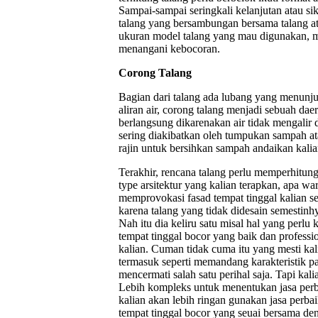
Sampai-sampai seringkali kelanjutan atau si
talang yang bersambungan bersama talang at
ukuran model talang yang mau digunakan, m
menangani kebocoran.
Corong Talang
Bagian dari talang ada lubang yang menunju
aliran air, corong talang menjadi sebuah d
berlangsung dikarenakan air tidak mengalir
sering diakibatkan oleh tumpukan sampah ata
rajin untuk bersihkan sampah andaikan kali
Terakhir, rencana talang perlu memperhitung
type arsitektur yang kalian terapkan, apa wa
memprovokasi fasad tempat tinggal kalian se
karena talang yang tidak didesain semestinh
Nah itu dia keliru satu misal hal yang perlu 
tempat tinggal bocor yang baik dan professi
kalian. Cuman tidak cuma itu yang mesti kal
termasuk seperti memandang karakteristik pa
mencermati salah satu perihal saja. Tapi kal
Lebih kompleks untuk menentukan jasa perbai
kalian akan lebih ringan gunakan jasa perba
tempat tinggal bocor yang seuai bersama den