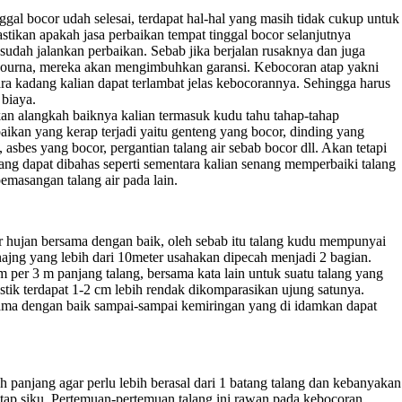
ggal bocor udah selesai, terdapat hal-hal yang masih tidak cukup untuk
astikan apakah jasa perbaikan tempat tinggal bocor selanjutnya
dah jalankan perbaikan. Sebab jika berjalan rusaknya dan juga
pourna, mereka akan mengimbuhkan garansi. Kebocoran atap yakni
ara kadang kalian dapat terlambat jelas kebocorannya. Sehingga harus
 biaya.
kan alangkah baiknya kalian termasuk kudu tahu tahap-tahap
baikan yang kerap terjadi yaitu genteng yang bocor, dinding yang
bes yang bocor, pergantian talang air sebab bocor dll. Akan tetapi
ng dapat dibahas seperti sementara kalian senang memperbaiki talang
emasangan talang air pada lain.
ir hujan bersama dengan baik, oleh sebab itu talang kudu mempunyai
jng yang lebih dari 10meter usahakan dipecah menjadi 2 bagian.
 per 3 m panjang talang, bersama kata lain untuk suatu talang yang
tik terdapat 1-2 cm lebih rendak dikomparasikan ujung satunya.
sama dengan baik sampai-sampai kemiringan yang di idamkan dapat
h panjang agar perlu lebih berasal dari 1 batang talang dan kebanyakan
 atap siku. Pertemuan-pertemuan talang ini rawan pada kebocoran.