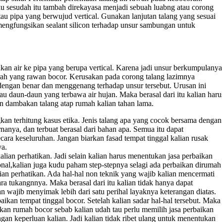
ku sesudah itu tambah direkayasa menjadi sebuah luabng atau corong
au pipa yang berwujud vertical. Gunakan lanjutan talang yang sesuai
engfungsikan sealant silicon terhadap unsur sambungan untuk
kan air ke pipa yang berupa vertical. Karena jadi unsur berkumpulanya
aerah yang rawan bocor. Kerusakan pada corong talang lazimnya
 dengan benar dan menggenang terhadap unsur tersebut. Urusan ini
u daun-daun yang terbawa air hujan. Maka berasal dari itu kalian haru
an dambakan talang atap rumah kalian tahan lama.
kan terhitung kasus etika. Jenis talang apa yang cocok bersama dengan
rnanya, dan terbuat berasal dari bahan apa. Semua itu dapat
cara keseluruhan. Jangan biarkan fasad tempat tinggal kalian rusak
ya.
kalian perhatikan. Jadi selain kalian harus menentukan jasa perbaikan
onal,kalian juga kudu paham step-stepnya selagi ada perbaikan dirumah
ian perhatikan. Ada hal-hal non teknik yang wajib kalian mencermati
ra tukangnnya. Maka berasal dari itu kalian tidak hanya dapat
ian wajib menyimak lebih dari satu perihal layaknya keterangan diatas.
kan tempat tinggal bocor. Setelah kalian sadar hal-hal tersebut. Maka
ikan rumah bocor sebab kalian udah tau perlu memilih jasa perbaikan
gan keperluan kalian. Jadi kalian tidak ribet ulang untuk menentukan