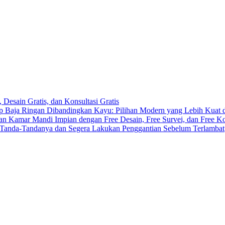
 Desain Gratis, dan Konsultasi Gratis
 Baja Ringan Dibandingkan Kayu: Pilihan Modern yang Lebih Kuat
n Kamar Mandi Impian dengan Free Desain, Free Survei, dan Free Ko
 Tanda-Tandanya dan Segera Lakukan Penggantian Sebelum Terlambat