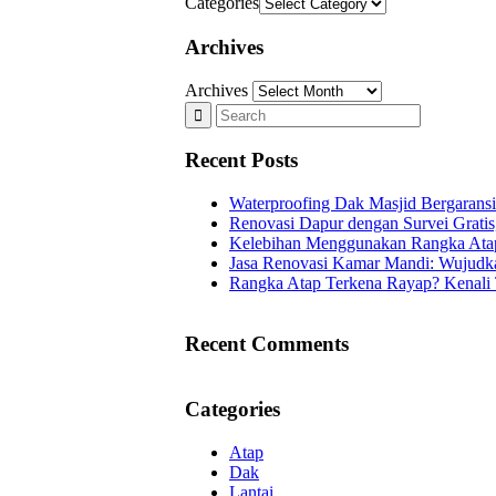
Categories
Archives
Archives
Recent Posts
Waterproofing Dak Masjid Bergaransi
Renovasi Dapur dengan Survei Gratis,
Kelebihan Menggunakan Rangka Atap
Jasa Renovasi Kamar Mandi: Wujudka
Rangka Atap Terkena Rayap? Kenali
Recent Comments
Categories
Atap
Dak
Lantai