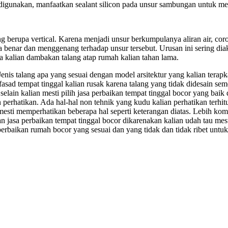
 digunakan, manfaatkan sealant silicon pada unsur sambungan untuk m
ng berupa vertical. Karena menjadi unsur berkumpulanya aliran air, c
ma benar dan menggenang terhadap unsur tersebut. Urusan ini sering d
ya kalian dambakan talang atap rumah kalian tahan lama.
enis talang apa yang sesuai dengan model arsitektur yang kalian terapk
sad tempat tinggal kalian rusak karena talang yang tidak didesain sem
 selain kalian mesti pilih jasa perbaikan tempat tinggal bocor yang baik
perhatikan. Ada hal-hal non tehnik yang kudu kalian perhatikan terhitun
mesti memperhatikan beberapa hal seperti keterangan diatas. Lebih komp
n jasa perbaikan tempat tinggal bocor dikarenakan kalian udah tau mes
a perbaikan rumah bocor yang sesuai dan yang tidak dan tidak ribet un