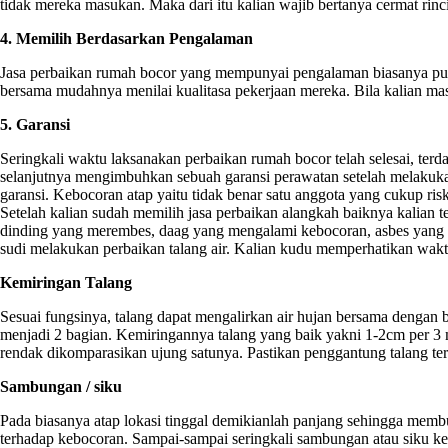
tidak mereka masukan. Maka dari itu kalian wajib bertanya cermat rin
4. Memilih Berdasarkan Pengalaman
Jasa perbaikan rumah bocor yang mempunyai pengalaman biasanya puny
bersama mudahnya menilai kualitasa pekerjaan mereka. Bila kalian mas
5. Garansi
Seringkali waktu laksanakan perbaikan rumah bocor telah selesai, terd
selanjutnya mengimbuhkan sebuah garansi perawatan setelah melakukan
garansi. Kebocoran atap yaitu tidak benar satu anggota yang cukup ri
Setelah kalian sudah memilih jasa perbaikan alangkah baiknya kalian 
dinding yang merembes, daag yang mengalami kebocoran, asbes yang boc
sudi melakukan perbaikan talang air. Kalian kudu memperhatikan waktu
Kemiringan Talang
Sesuai fungsinya, talang dapat mengalirkan air hujan bersama dengan 
menjadi 2 bagian. Kemiringannya talang yang baik yakni 1-2cm per 3 m
rendak dikomparasikan ujung satunya. Pastikan penggantung talang t
Sambungan / siku
Pada biasanya atap lokasi tinggal demikianlah panjang sehingga membu
terhadap kebocoran. Sampai-sampai seringkali sambungan atau siku ke