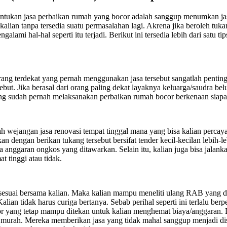
kan jasa perbaikan rumah yang bocor adalah sanggup menumkan jasa y
alian tanpa tersedia suatu permasalahan lagi. Akrena jika beroleh tuk
 mengalami hal-hal seperti itu terjadi. Berikut ini tersedia lebih dari 
ang terdekat yang pernah menggunakan jasa tersebut sangatlah pentin
rsebut. Jika berasal dari orang paling dekat layaknya keluarga/saudra
g sudah pernah melaksanakan perbaikan rumah bocor berkenaan siapa ja
jangan jasa renovasi tempat tinggal mana yang bisa kalian percaya. Ma
kan dengan berikan tukang tersebut bersifat tender kecil-kecilan lebih
a anggaran ongkos yang ditawarkan. Selain itu, kalian juga bisa jala
 tinggi atau tidak.
ah sesuai bersama kalian. Maka kalian mampu meneliti ulang RAB yang 
lian tidak harus curiga bertanya. Sebab perihal seperti ini terlalu be
cor yang tetap mampu ditekan untuk kalian menghemat biaya/anggaran. 
murah. Mereka memberikan jasa yang tidak mahal sanggup menjadi dis