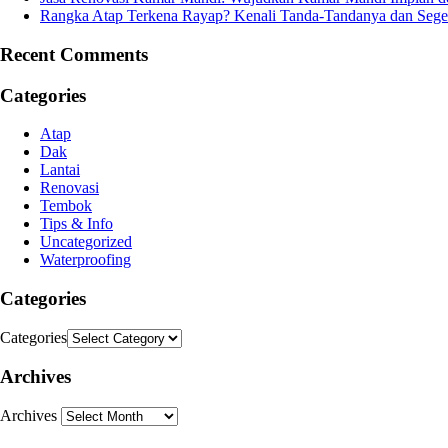
Rangka Atap Terkena Rayap? Kenali Tanda-Tandanya dan Sege
Recent Comments
Categories
Atap
Dak
Lantai
Renovasi
Tembok
Tips & Info
Uncategorized
Waterproofing
Categories
Categories
Archives
Archives