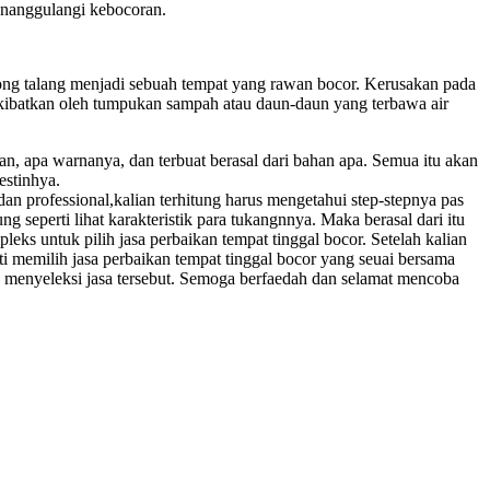
enanggulangi kebocoran.
orong talang menjadi sebuah tempat yang rawan bocor. Kerusakan pada
iakibatkan oleh tumpukan sampah atau daun-daun yang terbawa air
an, apa warnanya, dan terbuat berasal dari bahan apa. Semua itu akan
estinhya.
 dan professional,kalian terhitung harus mengetahui step-stepnya pas
g seperti lihat karakteristik para tukangnnya. Maka berasal dari itu
leks untuk pilih jasa perbaikan tempat tinggal bocor. Setelah kalian
ti memilih jasa perbaikan tempat tinggal bocor yang seuai bersama
tuk menyeleksi jasa tersebut. Semoga berfaedah dan selamat mencoba