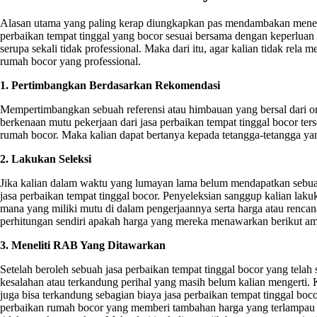
Alasan utama yang paling kerap diungkapkan pas mendambakan menentu
perbaikan tempat tinggal yang bocor sesuai bersama dengan keperluan k
serupa sekali tidak professional. Maka dari itu, agar kalian tidak rela
rumah bocor yang professional.
1. Pertimbangkan Berdasarkan Rekomendasi
Mempertimbangkan sebuah referensi atau himbauan yang bersal dari or
berkenaan mutu pekerjaan dari jasa perbaikan tempat tinggal bocor te
rumah bocor. Maka kalian dapat bertanya kepada tetangga-tetangga yan
2. Lakukan Seleksi
Jika kalian dalam waktu yang lumayan lama belum mendapatkan sebuah we
jasa perbaikan tempat tinggal bocor. Penyeleksian sanggup kalian laku
mana yang miliki mutu di dalam pengerjaannya serta harga atau rencan
perhitungan sendiri apakah harga yang mereka menawarkan berikut amat
3. Meneliti RAB Yang Ditawarkan
Setelah beroleh sebuah jasa perbaikan tempat tinggal bocor yang tel
kesalahan atau terkandung perihal yang masih belum kalian mengerti. Ka
juga bisa terkandung sebagian biaya jasa perbaikan tempat tinggal bo
perbaikan rumah bocor yang memberi tambahan harga yang terlampau 