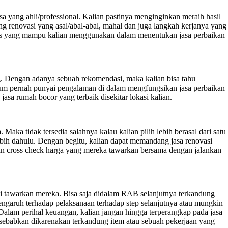
ang ahli/professional. Kalian pastinya menginginkan meraih hasil
ang renovasi yang asal/abal-abal, mahal dan juga langkah kerjanya yang
satu tips yang mampu kalian menggunakan dalam menentukan jasa perbaikan
g. Dengan adanya sebuah rekomendasi, maka kalian bisa tahu
 belum pernah punyai pengalaman di dalam mengfungsikan jasa perbaikan
sa rumah bocor yang terbaik disekitar lokasi kalian.
ka tidak tersedia salahnya kalau kalian pilih lebih berasal dari satu
-lebih dahulu. Dengan begitu, kalian dapat memandang jasa renovasi
nkan cross check harga yang mereka tawarkan bersama dengan jalankan
di tawarkan mereka. Bisa saja didalam RAB selanjutnya terkandung
rpengaruh terhadap pelaksanaan terhadap step selanjutnya atau mungkin
Dalam perihal keuangan, kalian jangan hingga terperangkap pada jasa
ebabkan dikarenakan terkandung item atau sebuah pekerjaan yang