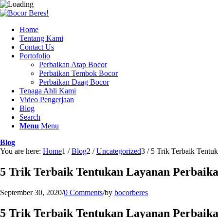
Home
Tentang Kami
Contact Us
Portofolio
Perbaikan Atap Bocor
Perbaikan Tembok Bocor
Perbaikan Daag Bocor
Tenaga Ahli Kami
Video Pengerjaan
Blog
Search
Menu
Menu
Blog
You are here:
Home
1
/
Blog
2
/
Uncategorized
3
/
5 Trik Terbaik Tentu
5 Trik Terbaik Tentukan Layanan Perbaik
September 30, 2020
/
0 Comments
/
by
bocorberes
5 Trik Terbaik Tentukan Layanan Perbaik