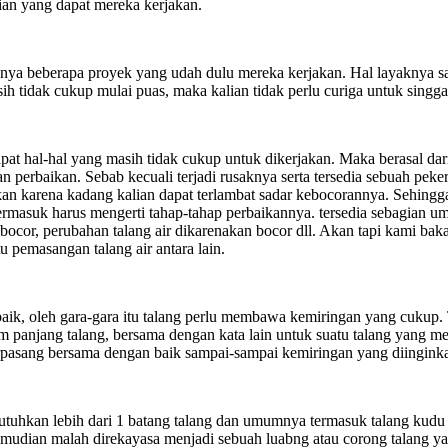
cian yang dapat mereka kerjakan.
a beberapa proyek yang udah dulu mereka kerjakan. Hal layaknya sang
ih tidak cukup mulai puas, maka kalian tidak perlu curiga untuk singg
apat hal-hal yang masih tidak cukup untuk dikerjakan. Maka berasal da
 perbaikan. Sebab kecuali terjadi rusaknya serta tersedia sebuah pe
skan karena kadang kalian dapat terlambat sadar kebocorannya. Sehing
termasuk harus mengerti tahap-tahap perbaikannya. tersedia sebagian 
or, perubahan talang air dikarenakan bocor dll. Akan tapi kami bakal
 pemasangan talang air antara lain.
baik, oleh gara-gara itu talang perlu membawa kemiringan yang cukup.
 panjang talang, bersama dengan kata lain untuk suatu talang yang me
erpasang bersama dengan baik sampai-sampai kemiringan yang diingink
tuhkan lebih dari 1 batang talang dan umumnya termasuk talang kudu b
mudian malah direkayasa menjadi sebuah luabng atau corong talang ya