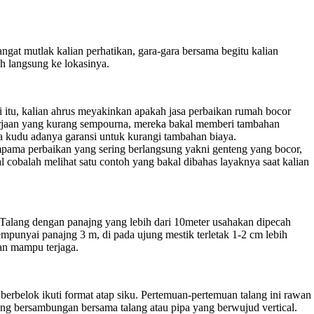
at mutlak kalian perhatikan, gara-gara bersama begitu kalian
ah langsung ke lokasinya.
ri itu, kalian ahrus meyakinkan apakah jasa perbaikan rumah bocor
kerjaan yang kurang sempourna, mereka bakal memberi tambahan
ga kudu adanya garansi untuk kurangi tambahan biaya.
umpama perbaikan yang sering berlangsung yakni genteng yang bocor,
 cobalah melihat satu contoh yang bakal dibahas layaknya saat kalian
 Talang dengan panajng yang lebih dari 10meter usahakan dipecah
mpunyai panajng 3 m, di pada ujung mestik terletak 1-2 cm lebih
an mampu terjaga.
erbelok ikuti format atap siku. Pertemuan-pertemuan talang ini rawan
ng bersambungan bersama talang atau pipa yang berwujud vertical.