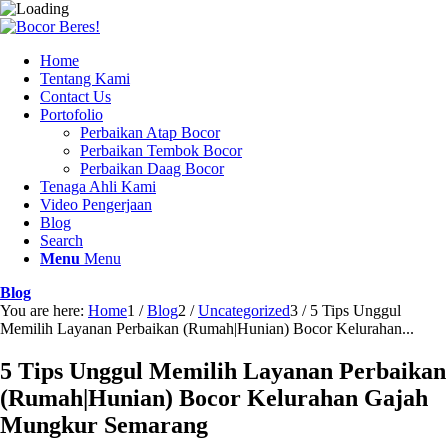
Home
Tentang Kami
Contact Us
Portofolio
Perbaikan Atap Bocor
Perbaikan Tembok Bocor
Perbaikan Daag Bocor
Tenaga Ahli Kami
Video Pengerjaan
Blog
Search
Menu
Menu
Blog
You are here:
Home
1
/
Blog
2
/
Uncategorized
3
/
5 Tips Unggul
Memilih Layanan Perbaikan (Rumah|Hunian) Bocor Kelurahan...
5 Tips Unggul Memilih Layanan Perbaikan
(Rumah|Hunian) Bocor Kelurahan Gajah
Mungkur Semarang