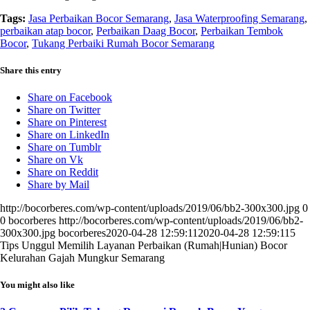
Tags:
Jasa Perbaikan Bocor Semarang
,
Jasa Waterproofing Semarang
,
perbaikan atap bocor
,
Perbaikan Daag Bocor
,
Perbaikan Tembok
Bocor
,
Tukang Perbaiki Rumah Bocor Semarang
Share this entry
Share on Facebook
Share on Twitter
Share on Pinterest
Share on LinkedIn
Share on Tumblr
Share on Vk
Share on Reddit
Share by Mail
http://bocorberes.com/wp-content/uploads/2019/06/bb2-300x300.jpg
0
0
bocorberes
http://bocorberes.com/wp-content/uploads/2019/06/bb2-
300x300.jpg
bocorberes
2020-04-28 12:59:11
2020-04-28 12:59:11
5
Tips Unggul Memilih Layanan Perbaikan (Rumah|Hunian) Bocor
Kelurahan Gajah Mungkur Semarang
You might also like