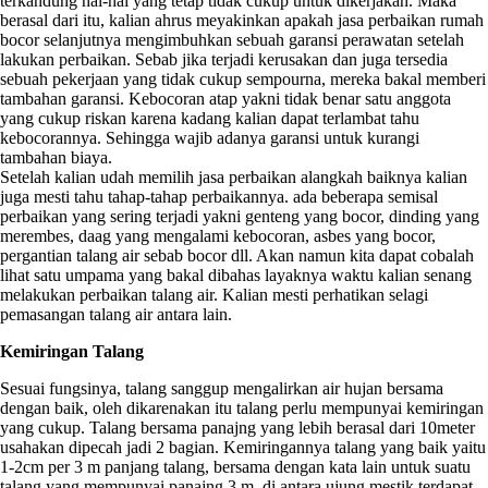
terkandung hal-hal yang tetap tidak cukup untuk dikerjakan. Maka
berasal dari itu, kalian ahrus meyakinkan apakah jasa perbaikan rumah
bocor selanjutnya mengimbuhkan sebuah garansi perawatan setelah
lakukan perbaikan. Sebab jika terjadi kerusakan dan juga tersedia
sebuah pekerjaan yang tidak cukup sempourna, mereka bakal memberi
tambahan garansi. Kebocoran atap yakni tidak benar satu anggota
yang cukup riskan karena kadang kalian dapat terlambat tahu
kebocorannya. Sehingga wajib adanya garansi untuk kurangi
tambahan biaya.
Setelah kalian udah memilih jasa perbaikan alangkah baiknya kalian
juga mesti tahu tahap-tahap perbaikannya. ada beberapa semisal
perbaikan yang sering terjadi yakni genteng yang bocor, dinding yang
merembes, daag yang mengalami kebocoran, asbes yang bocor,
pergantian talang air sebab bocor dll. Akan namun kita dapat cobalah
lihat satu umpama yang bakal dibahas layaknya waktu kalian senang
melakukan perbaikan talang air. Kalian mesti perhatikan selagi
pemasangan talang air antara lain.
Kemiringan Talang
Sesuai fungsinya, talang sanggup mengalirkan air hujan bersama
dengan baik, oleh dikarenakan itu talang perlu mempunyai kemiringan
yang cukup. Talang bersama panajng yang lebih berasal dari 10meter
usahakan dipecah jadi 2 bagian. Kemiringannya talang yang baik yaitu
1-2cm per 3 m panjang talang, bersama dengan kata lain untuk suatu
talang yang mempunyai panajng 3 m, di antara ujung mestik terdapat