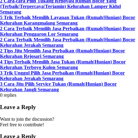
2 Cara-cara Pilih Tukang Renovasi Rumah Bocor Yang
{Terbaik|Terpercaya|Terjamin) Kelurahan Lamper Kidul
Semarang
5 Trik Terbaik Memilih Layanan Tukan (Rumah|Hunian) Bocor
Kelurahan Karangmalang Semarang
2 Cara Terbaik Memilih Jasa Perbaikan (Rumah|Hunian) Bocor
Kelurahan Penggaron Lor Semarang
2 Cara Terbaik Memilih Jasa Perbaikan (Rumah|Hunian) Bocor
Kelurahan Jerakah Semarang
2 Tips Jitu Memilih Jasa Perbaikan (Rumah|Hunian) Bocor
Kelurahan Rejosari Semarang
4 Tips Terbaik Memilih Jasa Tukan (Rumah|Hunian) Bocor
Kelurahan Terboyo Kulon Semarang
3 Trik Unggul Pilih Jasa Perbaikan (Rumah|Hunian) Bocor
Kelurahan Jerakah Semarang
3 Cara Jitu Pilih Service Tukan (Rumah|Hunian) Bocor
Kelurahan Jangli Semarang
0
replies
Leave a Reply
Want to join the discussion?
Feel free to contribute!
Leave a Reply