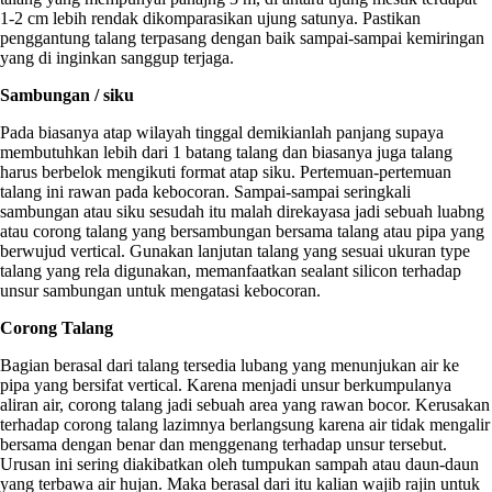
1-2 cm lebih rendak dikomparasikan ujung satunya. Pastikan
penggantung talang terpasang dengan baik sampai-sampai kemiringan
yang di inginkan sanggup terjaga.
Sambungan / siku
Pada biasanya atap wilayah tinggal demikianlah panjang supaya
membutuhkan lebih dari 1 batang talang dan biasanya juga talang
harus berbelok mengikuti format atap siku. Pertemuan-pertemuan
talang ini rawan pada kebocoran. Sampai-sampai seringkali
sambungan atau siku sesudah itu malah direkayasa jadi sebuah luabng
atau corong talang yang bersambungan bersama talang atau pipa yang
berwujud vertical. Gunakan lanjutan talang yang sesuai ukuran type
talang yang rela digunakan, memanfaatkan sealant silicon terhadap
unsur sambungan untuk mengatasi kebocoran.
Corong Talang
Bagian berasal dari talang tersedia lubang yang menunjukan air ke
pipa yang bersifat vertical. Karena menjadi unsur berkumpulanya
aliran air, corong talang jadi sebuah area yang rawan bocor. Kerusakan
terhadap corong talang lazimnya berlangsung karena air tidak mengalir
bersama dengan benar dan menggenang terhadap unsur tersebut.
Urusan ini sering diakibatkan oleh tumpukan sampah atau daun-daun
yang terbawa air hujan. Maka berasal dari itu kalian wajib rajin untuk