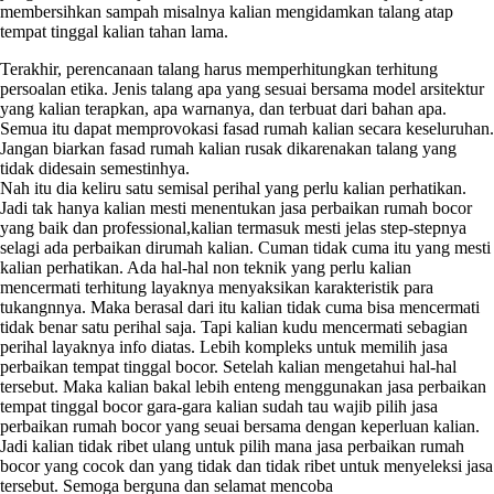
membersihkan sampah misalnya kalian mengidamkan talang atap
tempat tinggal kalian tahan lama.
Terakhir, perencanaan talang harus memperhitungkan terhitung
persoalan etika. Jenis talang apa yang sesuai bersama model arsitektur
yang kalian terapkan, apa warnanya, dan terbuat dari bahan apa.
Semua itu dapat memprovokasi fasad rumah kalian secara keseluruhan.
Jangan biarkan fasad rumah kalian rusak dikarenakan talang yang
tidak didesain semestinhya.
Nah itu dia keliru satu semisal perihal yang perlu kalian perhatikan.
Jadi tak hanya kalian mesti menentukan jasa perbaikan rumah bocor
yang baik dan professional,kalian termasuk mesti jelas step-stepnya
selagi ada perbaikan dirumah kalian. Cuman tidak cuma itu yang mesti
kalian perhatikan. Ada hal-hal non teknik yang perlu kalian
mencermati terhitung layaknya menyaksikan karakteristik para
tukangnnya. Maka berasal dari itu kalian tidak cuma bisa mencermati
tidak benar satu perihal saja. Tapi kalian kudu mencermati sebagian
perihal layaknya info diatas. Lebih kompleks untuk memilih jasa
perbaikan tempat tinggal bocor. Setelah kalian mengetahui hal-hal
tersebut. Maka kalian bakal lebih enteng menggunakan jasa perbaikan
tempat tinggal bocor gara-gara kalian sudah tau wajib pilih jasa
perbaikan rumah bocor yang seuai bersama dengan keperluan kalian.
Jadi kalian tidak ribet ulang untuk pilih mana jasa perbaikan rumah
bocor yang cocok dan yang tidak dan tidak ribet untuk menyeleksi jasa
tersebut. Semoga berguna dan selamat mencoba