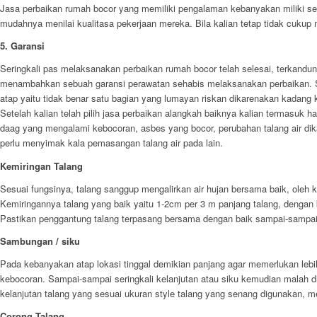
Jasa perbaikan rumah bocor yang memiliki pengalaman kebanyakan miliki seb
mudahnya menilai kualitasa pekerjaan mereka. Bila kalian tetap tidak cukup
5. Garansi
Seringkali pas melaksanakan perbaikan rumah bocor telah selesai, terkandung
menambahkan sebuah garansi perawatan sehabis melaksanakan perbaikan. Se
atap yaitu tidak benar satu bagian yang lumayan riskan dikarenakan kadang
Setelah kalian telah pilih jasa perbaikan alangkah baiknya kalian termasuk
daag yang mengalami kebocoran, asbes yang bocor, perubahan talang air dika
perlu menyimak kala pemasangan talang air pada lain.
Kemiringan Talang
Sesuai fungsinya, talang sanggup mengalirkan air hujan bersama baik, oleh 
Kemiringannya talang yang baik yaitu 1-2cm per 3 m panjang talang, dengan 
Pastikan penggantung talang terpasang bersama dengan baik sampai-sampai 
Sambungan / siku
Pada kebanyakan atap lokasi tinggal demikian panjang agar memerlukan lebih
kebocoran. Sampai-sampai seringkali kelanjutan atau siku kemudian malah d
kelanjutan talang yang sesuai ukuran style talang yang senang digunakan,
Corong Talang