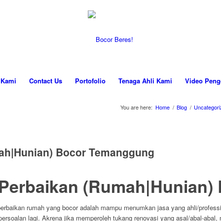
 Kami
Contact Us
Portofolio
Tenaga Ahli Kami
Video Peng
You are here:
Home
/
Blog
/
Uncategori
umah|Hunian) Bocor Temanggung
sa Perbaikan (Rumah|Hunian
perbaikan rumah yang bocor adalah mampu menumkan jasa yang ahli/professi
ersoalan lagi. Akrena jika memperoleh tukang renovasi yang asal/abal-abal, 