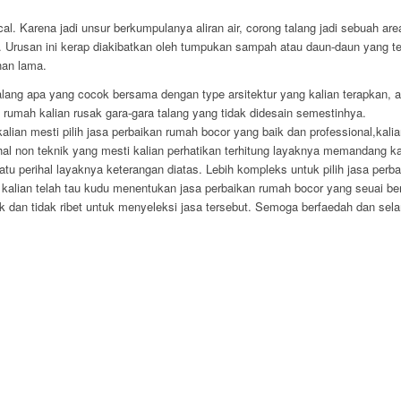
cal. Karena jadi unsur berkumpulanya aliran air, corong talang jadi sebuah a
Urusan ini kerap diakibatkan oleh tumpukan sampah atau daun-daun yang terba
han lama.
talang apa yang cocok bersama dengan type arsitektur yang kalian terapkan, 
rumah kalian rusak gara-gara talang yang tidak didesain semestinhya.
in kalian mesti pilih jasa perbaikan rumah bocor yang baik dan professional,k
hal non teknik yang mesti kalian perhatikan terhitung layaknya memandang kar
 satu perihal layaknya keterangan diatas. Lebih kompleks untuk pilih jasa perb
alian telah tau kudu menentukan jasa perbaikan rumah bocor yang seuai bers
ak dan tidak ribet untuk menyeleksi jasa tersebut. Semoga berfaedah dan se