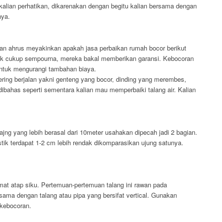
kalian perhatikan, dikarenakan dengan begitu kalian bersama dengan
nya.
lian ahrus meyakinkan apakah jasa perbaikan rumah bocor berikut
dak cukup sempourna, mereka bakal memberikan garansi. Kebocoran
untuk mengurangi tambahan biaya.
ering berjalan yakni genteng yang bocor, dinding yang merembes,
dibahas seperti sementara kalian mau memperbaiki talang air. Kalian
ng yang lebih berasal dari 10meter usahakan dipecah jadi 2 bagian.
tik terdapat 1-2 cm lebih rendak dikomparasikan ujung satunya.
mat atap siku. Pertemuan-pertemuan talang ini rawan pada
ama dengan talang atau pipa yang bersifat vertical. Gunakan
 kebocoran.