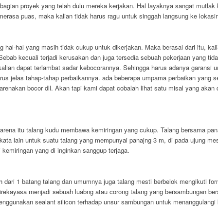
agian proyek yang telah dulu mereka kerjakan. Hal layaknya sangat mutlak 
 merasa puas, maka kalian tidak harus ragu untuk singgah langsung ke lokasi
 hal-hal yang masih tidak cukup untuk dikerjakan. Maka berasal dari itu, ka
bab kecuali terjadi kerusakan dan juga tersedia sebuah pekerjaan yang ti
 kalian dapat terlambat sadar kebocorannya. Sehingga harus adanya garansi 
 harus jelas tahap-tahap perbaikannya. ada beberapa umpama perbaikan yang s
renakan bocor dll. Akan tapi kami dapat cobalah lihat satu misal yang akan 
karena itu talang kudu membawa kemiringan yang cukup. Talang bersama panaj
kata lain untuk suatu talang yang mempunyai panajng 3 m, di pada ujung mes
kemiringan yang di inginkan sanggup terjaga.
 dari 1 batang talang dan umumnya juga talang mesti berbelok mengikuti for
irekayasa menjadi sebuah luabng atau corong talang yang bersambungan bers
 menggunakan sealant silicon terhadap unsur sambungan untuk menanggulangi