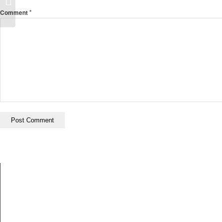
(Rumah|Hunian) Bocor Piru
*
Comment