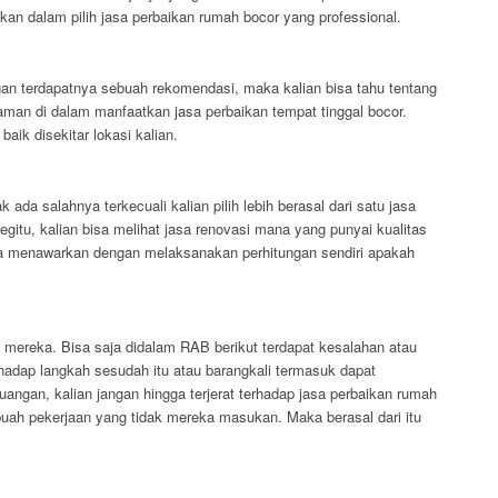
sikan dalam pilih jasa perbaikan rumah bocor yang professional.
gan terdapatnya sebuah rekomendasi, maka kalian bisa tahu tentang
laman di dalam manfaatkan jasa perbaikan tempat tinggal bocor.
ik disekitar lokasi kalian.
da salahnya terkecuali kalian pilih lebih berasal dari satu jasa
gitu, kalian bisa melihat jasa renovasi mana yang punyai kualitas
eka menawarkan dengan melaksanakan perhitungan sendiri apakah
 mereka. Bisa saja didalam RAB berikut terdapat kesalahan atau
erhadap langkah sesudah itu atau barangkali termasuk dapat
angan, kalian jangan hingga terjerat terhadap jasa perbaikan rumah
uah pekerjaan yang tidak mereka masukan. Maka berasal dari itu