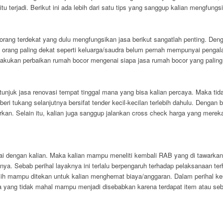
itu terjadi. Berikut ini ada lebih dari satu tips yang sanggup kalian mengfung
orang terdekat yang dulu mengfungsikan jasa berikut sangatlah penting. Den
dari orang paling dekat seperti keluarga/saudra belum pernah mempunyai penga
kukan perbaikan rumah bocor mengenai siapa jasa rumah bocor yang paling ba
uk jasa renovasi tempat tinggal mana yang bisa kalian percaya. Maka tidak a
 tukang selanjutnya bersifat tender kecil-kecilan terlebih dahulu. Dengan be
rkan. Selain itu, kalian juga sanggup jalankan cross check harga yang mer
ai dengan kalian. Maka kalian mampu meneliti kembali RAB yang di tawarkan
tanya. Sebab perihal layaknya ini terlalu berpengaruh terhadap pelaksanaan t
asih mampu ditekan untuk kalian menghemat biaya/anggaran. Dalam perihal keu
a yang tidak mahal mampu menjadi disebabkan karena terdapat item atau seb