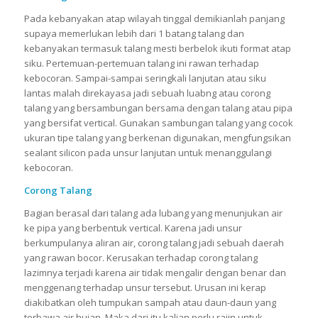
Pada kebanyakan atap wilayah tinggal demikianlah panjang
supaya memerlukan lebih dari 1 batang talang dan
kebanyakan termasuk talang mesti berbelok ikuti format atap
siku. Pertemuan-pertemuan talang ini rawan terhadap
kebocoran. Sampai-sampai seringkali lanjutan atau siku
lantas malah direkayasa jadi sebuah luabng atau corong
talang yang bersambungan bersama dengan talang atau pipa
yang bersifat vertical. Gunakan sambungan talang yang cocok
ukuran tipe talang yang berkenan digunakan, mengfungsikan
sealant silicon pada unsur lanjutan untuk menanggulangi
kebocoran.
Corong Talang
Bagian berasal dari talang ada lubang yang menunjukan air
ke pipa yang berbentuk vertical. Karena jadi unsur
berkumpulanya aliran air, corong talang jadi sebuah daerah
yang rawan bocor. Kerusakan terhadap corong talang
lazimnya terjadi karena air tidak mengalir dengan benar dan
menggenang terhadap unsur tersebut. Urusan ini kerap
diakibatkan oleh tumpukan sampah atau daun-daun yang
terbawa air hujan. Maka dari itu kalian perlu rajin untuk