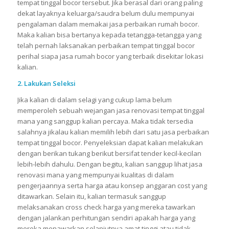
tempat tinggal bocor tersebut. Jika berasal dari orang paling
dekat layaknya keluarga/saudra belum dulu mempunyai
pengalaman dalam memakai jasa perbaikan rumah bocor.
Maka kalian bisa bertanya kepada tetangga-tetangga yang
telah pernah laksanakan perbaikan tempat tinggal bocor
perihal siapa jasa rumah bocor yang terbaik disekitar lokasi
kalian.
2. Lakukan Seleksi
Jika kalian di dalam selagi yang cukup lama belum
memperoleh sebuah wejangan jasa renovasi tempat tinggal
mana yang sanggup kalian percaya. Maka tidak tersedia
salahnya jikalau kalian memilih lebih dari satu jasa perbaikan
tempat tinggal bocor. Penyeleksian dapat kalian melakukan
dengan berikan tukang berikut bersifat tender kecil-kecilan
lebih-lebih dahulu. Dengan begitu, kalian sanggup lihat jasa
renovasi mana yang mempunyai kualitas di dalam
pengerjaannya serta harga atau konsep anggaran cost yang
ditawarkan. Selain itu, kalian termasuk sanggup
melaksanakan cross check harga yang mereka tawarkan
dengan jalankan perhitungan sendiri apakah harga yang
mereka menawarkan selanjutnya amat tinggi atau tidak.