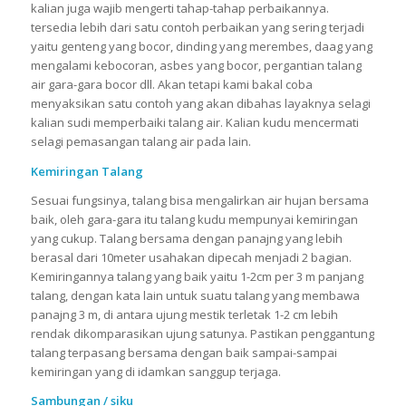
kalian juga wajib mengerti tahap-tahap perbaikannya.
tersedia lebih dari satu contoh perbaikan yang sering terjadi
yaitu genteng yang bocor, dinding yang merembes, daag yang
mengalami kebocoran, asbes yang bocor, pergantian talang
air gara-gara bocor dll. Akan tetapi kami bakal coba
menyaksikan satu contoh yang akan dibahas layaknya selagi
kalian sudi memperbaiki talang air. Kalian kudu mencermati
selagi pemasangan talang air pada lain.
Kemiringan Talang
Sesuai fungsinya, talang bisa mengalirkan air hujan bersama
baik, oleh gara-gara itu talang kudu mempunyai kemiringan
yang cukup. Talang bersama dengan panajng yang lebih
berasal dari 10meter usahakan dipecah menjadi 2 bagian.
Kemiringannya talang yang baik yaitu 1-2cm per 3 m panjang
talang, dengan kata lain untuk suatu talang yang membawa
panajng 3 m, di antara ujung mestik terletak 1-2 cm lebih
rendak dikomparasikan ujung satunya. Pastikan penggantung
talang terpasang bersama dengan baik sampai-sampai
kemiringan yang di idamkan sanggup terjaga.
Sambungan / siku