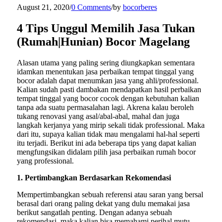
August 21, 2020
/
0 Comments
/
by
bocorberes
4 Tips Unggul Memilih Jasa Tukan
(Rumah|Hunian) Bocor Magelang
Alasan utama yang paling sering diungkapkan sementara
idamkan menentukan jasa perbaikan tempat tinggal yang
bocor adalah dapat menumkan jasa yang ahli/professional.
Kalian sudah pasti dambakan mendapatkan hasil perbaikan
tempat tinggal yang bocor cocok dengan kebutuhan kalian
tanpa ada suatu permasalahan lagi. Akrena kalau beroleh
tukang renovasi yang asal/abal-abal, mahal dan juga
langkah kerjanya yang mirip sekali tidak professional. Maka
dari itu, supaya kalian tidak mau mengalami hal-hal seperti
itu terjadi. Berikut ini ada beberapa tips yang dapat kalian
mengfungsikan didalam pilih jasa perbaikan rumah bocor
yang professional.
1. Pertimbangkan Berdasarkan Rekomendasi
Mempertimbangkan sebuah referensi atau saran yang bersal
berasal dari orang paling dekat yang dulu memakai jasa
berikut sangatlah penting. Dengan adanya sebuah
rekomendasi, maka kalian bisa memahami perihal mutu