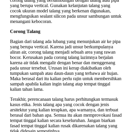
corong talang yang bersambungan dengan talang atau pipa
yang berupa vertical. Gunakan kelanjutan talang yang
cocok ukuran model talang yang berkenan digunakan,
mengfungsikan sealant silicon pada unsur sambungan untuk
menangani kebocoran.
Corong Talang
Bagian dari talang ada lubang yang menunjukan air ke pipa
yang berupa vertical. Karena jadi unsur berkumpulanya
aliran air, corong talang menjadi sebuah area yang rawan
bocor. Kerusakan pada corong talang lazimnya berjalan
karena air tidak mengalir dengan benar dan menggenang
pada unsur tersebut. Urusan ini kerap diakibatkan oleh
tumpukan sampah atau daun-daun yang terbawa air hujan.
Maka berasal dari itu kalian perlu rajin untuk membersihkan
sampah apabila kalian ingin talang atap tempat tinggal
kalian tahan lama.
Terakhir, perencanaan talang harus perhitungkan termasuk
kasus etika. Jenis talang apa yang cocok dengan jenis
arsitektur yang kalian terapkan, apa warnanya, dan terbuat
berasal dari bahan apa. Semua itu akan memprovokasi fasad
tempat tinggal kalian secara keseluruhan. Jangan biarkan
fasad tempat tinggal kalian rusak dikarenakan talang yang
tidak didesain semestinhya.