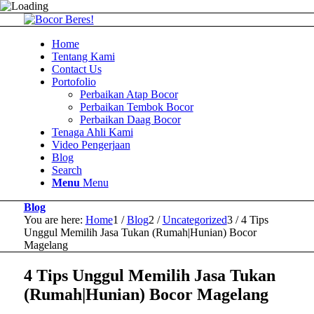
Home
Tentang Kami
Contact Us
Portofolio
Perbaikan Atap Bocor
Perbaikan Tembok Bocor
Perbaikan Daag Bocor
Tenaga Ahli Kami
Video Pengerjaan
Blog
Search
Menu
Menu
Blog
You are here:
Home
1
/
Blog
2
/
Uncategorized
3
/
4 Tips
Unggul Memilih Jasa Tukan (Rumah|Hunian) Bocor
Magelang
4 Tips Unggul Memilih Jasa Tukan
(Rumah|Hunian) Bocor Magelang