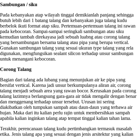
Sambungan / siku
Pada kebanyakan atap wilayah tinggal demikianlah panjang sehingga
butuh lebih dari 1 batang talang dan kebanyakan juga talang kudu
berbelok ikuti format atap siku. Pertemuan-pertemuan talang ini rawan
pada kebocoran. Sampai-sampai seringkali sambungan atau siku
kemudian tambah direkayasa jadi sebuah luabng atau corong talang
yang bersambungan bersama talang atau pipa yang berupa vertical.
Gunakan sambungan talang yang sesuai ukuran type talang yang rela
digunakan, mengfungsikan sealant silicon terhadap unsur sambungan
untuk menangani kebocoran.
Corong Talang
Bagian dari talang ada lubang yang menunjukan air ke pipa yang
bersifat vertical. Karena jadi unsur berkumpulanya aliran air, corong
talang menjadi sebuah area yang rawan bocor. Kerusakan pada corong
talang lazimnya berlangsung gara-gara air tidak mengalir dengan benar
dan menggenang terhadap unsur tersebut. Urusan ini sering
diakibatkan oleh tumpukan sampah atau daun-daun yang terbawa air
hujan. Maka dari itu kalian perlu rajin untuk membersihkan sampah
apabila kalian inginkan talang atap tempat tinggal kalian tahan lama.
Terakhir, perencanaan talang kudu pertimbangkan termasuk masalah
etika. Jenis talang apa yang sesuai dengan jenis arsitektur yang kalian