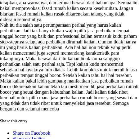
terapkan, apa warnanya, dan terbuat berasal dari bahan apa. Semua itu
bakal memprovokasi fasad rumah kalian secara keseluruhan. Jangan
biarkan fasad rumah kalian rusak dikarenakan talang yang tidak
didesain semestinhya.
Nah itu dia salah satu perumpamaan perihal yang harus kalian
perhatikan. Jadi tak hanya kalian wajib pilih jasa perbaikan tempat
tinggal bocor yang baik dan professional,kalian termasuk kudu paham
step-stepnya selagi ada perbaikan dirumah kalian. Cuman tidak hanya
itu yang harus kalian perhatikan. Ada hal-hal non teknik yang perlu
kalian mencermati juga seperti memandang karakteristik para
tukangnnya. Maka berasal dari itu kalian tidak cuma sanggup
perhatikan salah satu perihal saja. Tapi kalian kudu mencermati
sebagian hal layaknya info diatas. Lebih kompleks untuk memilih jasa
perbaikan tempat tinggal bocor. Setelah kalian tahu hal-hal tersebut.
Maka kalian bakal lebih gampang manfaatkan jasa perbaikan rumah
bocor dikarenakan kalian telah tau mesti memilih jasa perbaikan rumah
bocor yang seuai dengan kebutuhan kalian. Jadi kalian tidak ribet
kembali untuk pilih mana jasa perbaikan rumah bocor yang sesuai dan
yang tidak dan tidak ribet untuk menyeleksi jasa tersebut. Semoga
berguna dan selamat mencoba
Share this entry
Share on Facebook
Share on Twitter