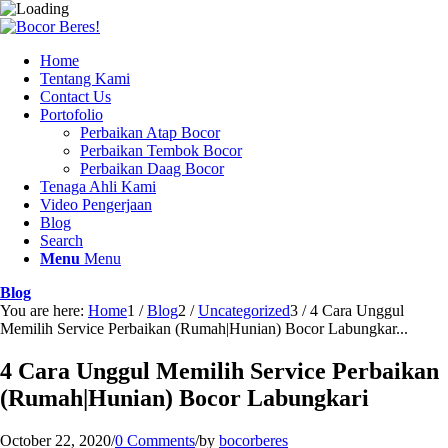
Home
Tentang Kami
Contact Us
Portofolio
Perbaikan Atap Bocor
Perbaikan Tembok Bocor
Perbaikan Daag Bocor
Tenaga Ahli Kami
Video Pengerjaan
Blog
Search
Menu
Menu
Blog
You are here:
Home
1
/
Blog
2
/
Uncategorized
3
/
4 Cara Unggul
Memilih Service Perbaikan (Rumah|Hunian) Bocor Labungkar...
4 Cara Unggul Memilih Service Perbaikan
(Rumah|Hunian) Bocor Labungkari
October 22, 2020
/
0 Comments
/
by
bocorberes