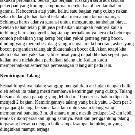
lakukan perbaikan. Sebab jika berjalan rusaknya serta ada sebuah
pekerjaan yang kurang sempourna, mereka bakal beri tambahan
garansi. Kebocoran atap yaitu keliru satu bagian yang cukup riskan
sebab kadang kalian bakal terlambat memahami kebocorannya.
Sehingga harus adanya garansi untuk mengurangi tambahan biaya.
Setelah kalian telah pilih jasa perbaikan alangkah baiknya kalian
terhitung harus mengerti tahap-tahap perbaikannya. tersedia beberapa
contoh perbaikan yang kerap berjalan yakni genteng yang bocor,
dinding yang merembes, daag yang mengalami kebocoran, asbes yang
bocor, pergantian talang air dikarenakan bocor dll. Akan tetapi kita
akan coba menyaksikan satu semisal yang dapat dibahas seperti pas
kalian mau melakukan perbaikan talang air. Kalian kudu
memperhatikan sementara pemasangan talang air pada lain.
Kemiringan Talang
Sesuai fungsinya, talang sanggup mengalirkan air hujan dengan baik,
oleh sebab itu talang mesti membawa kemiringan yang cukup. Talang
bersama dengan panajng yang lebih dari 10meter usahakan dipecah
menjadi 2 bagian. Kemiringannya talang yang baik yaitu 1-2cm per 3
m panjang talang, bersama kata lain untuk suatu talang yang
mempunyai panajng 3 m, di antara ujung mestik terdapat 1-2 cm lebih
rendak dikomparasikan ujung satunya. Pastikan penggantung talang
terpasang bersama dengan baik sampai-sampai kemiringan yang
diinginkan mampu terjaga.