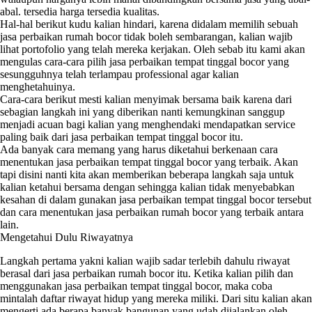
abal. tersedia harga tersedia kualitas.
Hal-hal berikut kudu kalian hindari, karena didalam memilih sebuah
jasa perbaikan rumah bocor tidak boleh sembarangan, kalian wajib
lihat portofolio yang telah mereka kerjakan. Oleh sebab itu kami akan
mengulas cara-cara pilih jasa perbaikan tempat tinggal bocor yang
sesungguhnya telah terlampau professional agar kalian
menghetahuinya.
Cara-cara berikut mesti kalian menyimak bersama baik karena dari
sebagian langkah ini yang diberikan nanti kemungkinan sanggup
menjadi acuan bagi kalian yang menghendaki mendapatkan service
paling baik dari jasa perbaikan tempat tinggal bocor itu.
Ada banyak cara memang yang harus diketahui berkenaan cara
menentukan jasa perbaikan tempat tinggal bocor yang terbaik. Akan
tapi disini nanti kita akan memberikan beberapa langkah saja untuk
kalian ketahui bersama dengan sehingga kalian tidak menyebabkan
kesahan di dalam gunakan jasa perbaikan tempat tinggal bocor tersebut
dan cara menentukan jasa perbaikan rumah bocor yang terbaik antara
lain.
Mengetahui Dulu Riwayatnya
Langkah pertama yakni kalian wajib sadar terlebih dahulu riwayat
berasal dari jasa perbaikan rumah bocor itu. Ketika kalian pilih dan
menggunakan jasa perbaikan tempat tinggal bocor, maka coba
mintalah daftar riwayat hidup yang mereka miliki. Dari situ kalian akan
mengerti ada berapa banyak bangunan yang udah dijalankan oleh