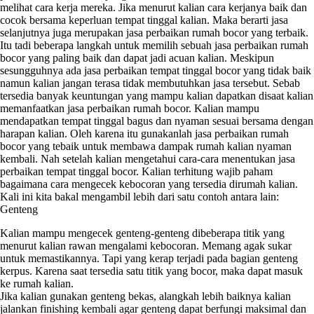
melihat cara kerja mereka. Jika menurut kalian cara kerjanya baik dan
cocok bersama keperluan tempat tinggal kalian. Maka berarti jasa
selanjutnya juga merupakan jasa perbaikan rumah bocor yang terbaik.
Itu tadi beberapa langkah untuk memilih sebuah jasa perbaikan rumah
bocor yang paling baik dan dapat jadi acuan kalian. Meskipun
sesungguhnya ada jasa perbaikan tempat tinggal bocor yang tidak baik
namun kalian jangan terasa tidak membutuhkan jasa tersebut. Sebab
tersedia banyak keuntungan yang mampu kalian dapatkan disaat kalian
memanfaatkan jasa perbaikan rumah bocor. Kalian mampu
mendapatkan tempat tinggal bagus dan nyaman sesuai bersama dengan
harapan kalian. Oleh karena itu gunakanlah jasa perbaikan rumah
bocor yang tebaik untuk membawa dampak rumah kalian nyaman
kembali. Nah setelah kalian mengetahui cara-cara menentukan jasa
perbaikan tempat tinggal bocor. Kalian terhitung wajib paham
bagaimana cara mengecek kebocoran yang tersedia dirumah kalian.
Kali ini kita bakal mengambil lebih dari satu contoh antara lain:
Genteng
Kalian mampu mengecek genteng-genteng dibeberapa titik yang
menurut kalian rawan mengalami kebocoran. Memang agak sukar
untuk memastikannya. Tapi yang kerap terjadi pada bagian genteng
kerpus. Karena saat tersedia satu titik yang bocor, maka dapat masuk
ke rumah kalian.
Jika kalian gunakan genteng bekas, alangkah lebih baiknya kalian
jalankan finishing kembali agar genteng dapat berfungi maksimal dan