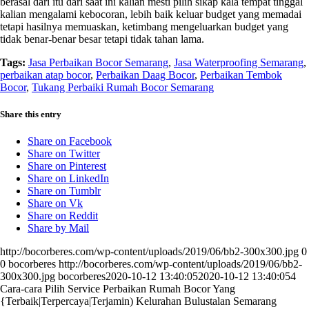
berasal dari itu dari saat ini kalian mesti pilih sikap kala tempat tinggal
kalian mengalami kebocoran, lebih baik keluar budget yang memadai
tetapi hasilnya memuaskan, ketimbang mengeluarkan budget yang
tidak benar-benar besar tetapi tidak tahan lama.
Tags:
Jasa Perbaikan Bocor Semarang
,
Jasa Waterproofing Semarang
,
perbaikan atap bocor
,
Perbaikan Daag Bocor
,
Perbaikan Tembok
Bocor
,
Tukang Perbaiki Rumah Bocor Semarang
Share this entry
Share on Facebook
Share on Twitter
Share on Pinterest
Share on LinkedIn
Share on Tumblr
Share on Vk
Share on Reddit
Share by Mail
http://bocorberes.com/wp-content/uploads/2019/06/bb2-300x300.jpg
0
0
bocorberes
http://bocorberes.com/wp-content/uploads/2019/06/bb2-
300x300.jpg
bocorberes
2020-10-12 13:40:05
2020-10-12 13:40:05
4
Cara-cara Pilih Service Perbaikan Rumah Bocor Yang
{Terbaik|Terpercaya|Terjamin) Kelurahan Bulustalan Semarang