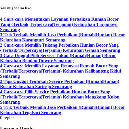
You might also like
4 Cara-cara Menentukan Layanan Perbaikan Rumah Bocor
Yang {Terbaik|Terpercaya|Terjamin) Kelurahan Tinjomoyo
Semarang
3 Trik Terbaik Memilih Jasa Perbaikan (Rumah|Hunian) Bocor
Kelurahan Karangturi Semarang
2 Cara-cara Memilih Tukang Perbaikan Hunian Bocor Yang
{Terbaik|Terpercaya|Terjamin) Kelurahan Gemah Semarang
3 Cara Unggul Pilih Service Tukan (Rumah|Hunian) Bocor
Kelurahan Bendan Duwur Semarang
4 Cara-cara Memilih Layanan Renovasi Rumah Bocor Yang
{Terbaik|Terpercaya|Terjamin) Kelurahan Kalibanteng Kidul
Semarang
2 Tips Unggul Tentukan Service Perbaikan (Rumah|Hunian)
Bocor Kelurahan Sarirejo Semarang
4 Cara-cara Pilih Service Perbaikan Hunian Bocor Yang
{Terbaik|Terpercaya|Terjamin) Kelurahan Mangkang Kulon
Semarang
5 Trik Terbaik Memilih Jasa Perbaikan (Rumah|Hunian) Bocor
Kelurahan Tegalsari Semarang
0
replies
Leave a Reply