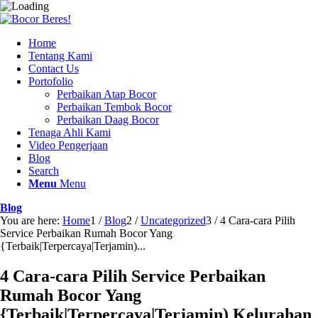
Home
Tentang Kami
Contact Us
Portofolio
Perbaikan Atap Bocor
Perbaikan Tembok Bocor
Perbaikan Daag Bocor
Tenaga Ahli Kami
Video Pengerjaan
Blog
Search
Menu
Menu
Blog
You are here:
Home
1
/
Blog
2
/
Uncategorized
3
/
4 Cara-cara Pilih
Service Perbaikan Rumah Bocor Yang
{Terbaik|Terpercaya|Terjamin)...
4 Cara-cara Pilih Service Perbaikan
Rumah Bocor Yang
{Terbaik|Terpercaya|Terjamin) Kelurahan