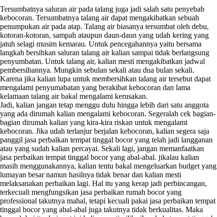
Tersumbatnya saluran air pada talang juga jadi salah satu penyebab
kebocoran. Tersumbatnya talang air dapat mengakibatkan sebuah
penumpukan air pada atap. Talang air biasanya tersumbat oleh debu,
kotoran-kotoran, sampah ataupun daun-daun yang udah kering yang
jatuh selagi musim kemarau. Untuk pencegahannya yaitu bersama
langkah bersihkan saluran talang air kalian sampai tidak berlangsung
penyumbatan. Untuk talang air, kalian mesti mengakibatkan jadwal
pembersihannya. Mungkin sebulan sekali atau dua bulan sekali.
Karena jika kalian lupa untuk membersihkan talang air tersebut dapat
mengalami penyumabatan yang berakibat kebocoran dan lama
kelamaan talang air bakal mengalami kerusakan.
Jadi, kalian jangan tetap menggu dulu hingga lebih dari satu anggota
yang ada dirumah kalian mengalami kebocoran. Segeralah cek bagian-
bagian dirumah kalian yang kira-kira riskan untuk mengalami
kebocoran. Jika udah terlanjur berjalan kebocoran, kalian segera saja
panggil jasa perbaikan tempat tinggal bocor yang telah jadi langganan
atau yang sudah kalian percayai. Sekali lagi, jangan memanfaatkan
jasa perbaikan tempat tinggal bocor yang abal-abal. jikalau kalian
masih menggunakannya, kalian tentu bakal mengeluarkan budget yang
lumayan besar namun hasilnya tidak benar dan kalian mesti
melaksanakan perbaikan lagi. Hal itu yang kerap jadi perbincangan,
terkecuali mengfungsikan jasa perbaikan rumah bocor yang
professional takutnya mahal, tetapi kecuali pakai jasa perbaikan tempat
tinggal bocor yang abal-abal juga takutnya tidak berkualitas. Maka