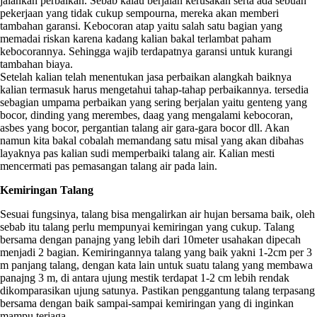
jalankan perbaikan. Sebab kalau berjalan kerusakan serta ada sebuah
pekerjaan yang tidak cukup sempourna, mereka akan memberi
tambahan garansi. Kebocoran atap yaitu salah satu bagian yang
memadai riskan karena kadang kalian bakal terlambat paham
kebocorannya. Sehingga wajib terdapatnya garansi untuk kurangi
tambahan biaya.
Setelah kalian telah menentukan jasa perbaikan alangkah baiknya
kalian termasuk harus mengetahui tahap-tahap perbaikannya. tersedia
sebagian umpama perbaikan yang sering berjalan yaitu genteng yang
bocor, dinding yang merembes, daag yang mengalami kebocoran,
asbes yang bocor, pergantian talang air gara-gara bocor dll. Akan
namun kita bakal cobalah memandang satu misal yang akan dibahas
layaknya pas kalian sudi memperbaiki talang air. Kalian mesti
mencermati pas pemasangan talang air pada lain.
Kemiringan Talang
Sesuai fungsinya, talang bisa mengalirkan air hujan bersama baik, oleh
sebab itu talang perlu mempunyai kemiringan yang cukup. Talang
bersama dengan panajng yang lebih dari 10meter usahakan dipecah
menjadi 2 bagian. Kemiringannya talang yang baik yakni 1-2cm per 3
m panjang talang, dengan kata lain untuk suatu talang yang membawa
panajng 3 m, di antara ujung mestik terdapat 1-2 cm lebih rendak
dikomparasikan ujung satunya. Pastikan penggantung talang terpasang
bersama dengan baik sampai-sampai kemiringan yang di inginkan
mampu terjaga.