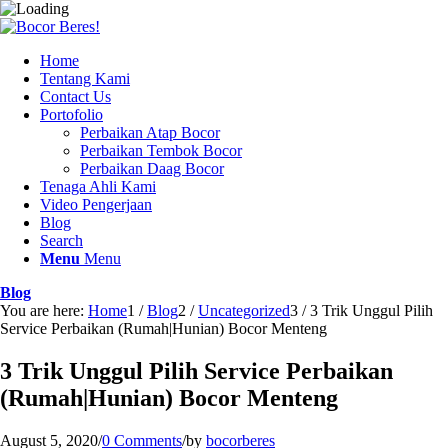
Home
Tentang Kami
Contact Us
Portofolio
Perbaikan Atap Bocor
Perbaikan Tembok Bocor
Perbaikan Daag Bocor
Tenaga Ahli Kami
Video Pengerjaan
Blog
Search
Menu
Menu
Blog
You are here:
Home
1
/
Blog
2
/
Uncategorized
3
/
3 Trik Unggul Pilih
Service Perbaikan (Rumah|Hunian) Bocor Menteng
3 Trik Unggul Pilih Service Perbaikan
(Rumah|Hunian) Bocor Menteng
August 5, 2020
/
0 Comments
/
by
bocorberes