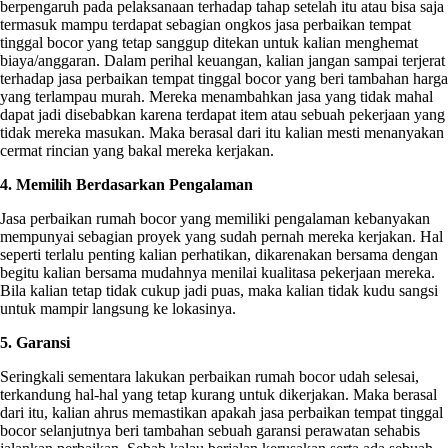
berpengaruh pada pelaksanaan terhadap tahap setelah itu atau bisa saja
termasuk mampu terdapat sebagian ongkos jasa perbaikan tempat
tinggal bocor yang tetap sanggup ditekan untuk kalian menghemat
biaya/anggaran. Dalam perihal keuangan, kalian jangan sampai terjerat
terhadap jasa perbaikan tempat tinggal bocor yang beri tambahan harga
yang terlampau murah. Mereka menambahkan jasa yang tidak mahal
dapat jadi disebabkan karena terdapat item atau sebuah pekerjaan yang
tidak mereka masukan. Maka berasal dari itu kalian mesti menanyakan
cermat rincian yang bakal mereka kerjakan.
4. Memilih Berdasarkan Pengalaman
Jasa perbaikan rumah bocor yang memiliki pengalaman kebanyakan
mempunyai sebagian proyek yang sudah pernah mereka kerjakan. Hal
seperti terlalu penting kalian perhatikan, dikarenakan bersama dengan
begitu kalian bersama mudahnya menilai kualitasa pekerjaan mereka.
Bila kalian tetap tidak cukup jadi puas, maka kalian tidak kudu sangsi
untuk mampir langsung ke lokasinya.
5. Garansi
Seringkali sementara lakukan perbaikan rumah bocor udah selesai,
terkandung hal-hal yang tetap kurang untuk dikerjakan. Maka berasal
dari itu, kalian ahrus memastikan apakah jasa perbaikan tempat tinggal
bocor selanjutnya beri tambahan sebuah garansi perawatan sehabis