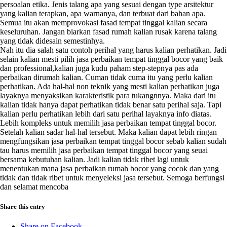
persoalan etika. Jenis talang apa yang sesuai dengan type arsitektur
yang kalian terapkan, apa warnanya, dan terbuat dari bahan apa.
Semua itu akan memprovokasi fasad tempat tinggal kalian secara
keseluruhan. Jangan biarkan fasad rumah kalian rusak karena talang
yang tidak didesain semestinhya.
Nah itu dia salah satu contoh perihal yang harus kalian perhatikan. Jadi
selain kalian mesti pilih jasa perbaikan tempat tinggal bocor yang baik
dan professional,kalian juga kudu paham step-stepnya pas ada
perbaikan dirumah kalian. Cuman tidak cuma itu yang perlu kalian
perhatikan. Ada hal-hal non teknik yang mesti kalian perhatikan juga
layaknya menyaksikan karakteristik para tukangnnya. Maka dari itu
kalian tidak hanya dapat perhatikan tidak benar satu perihal saja. Tapi
kalian perlu perhatikan lebih dari satu perihal layaknya info diatas.
Lebih kompleks untuk memilih jasa perbaikan tempat tinggal bocor.
Setelah kalian sadar hal-hal tersebut. Maka kalian dapat lebih ringan
mengfungsikan jasa perbaikan tempat tinggal bocor sebab kalian sudah
tau harus memilih jasa perbaikan tempat tinggal bocor yang seuai
bersama kebutuhan kalian. Jadi kalian tidak ribet lagi untuk
menentukan mana jasa perbaikan rumah bocor yang cocok dan yang
tidak dan tidak ribet untuk menyeleksi jasa tersebut. Semoga berfungsi
dan selamat mencoba
Share this entry
Share on Facebook