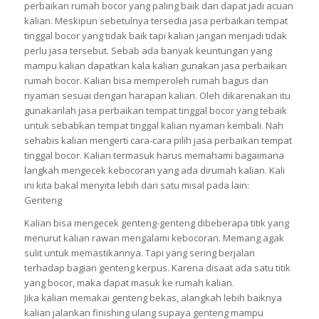
perbaikan rumah bocor yang paling baik dan dapat jadi acuan
kalian. Meskipun sebetulnya tersedia jasa perbaikan tempat
tinggal bocor yang tidak baik tapi kalian jangan menjadi tidak
perlu jasa tersebut. Sebab ada banyak keuntungan yang
mampu kalian dapatkan kala kalian gunakan jasa perbaikan
rumah bocor. Kalian bisa memperoleh rumah bagus dan
nyaman sesuai dengan harapan kalian. Oleh dikarenakan itu
gunakanlah jasa perbaikan tempat tinggal bocor yang tebaik
untuk sebabkan tempat tinggal kalian nyaman kembali. Nah
sehabis kalian mengerti cara-cara pilih jasa perbaikan tempat
tinggal bocor. Kalian termasuk harus memahami bagaimana
langkah mengecek kebocoran yang ada dirumah kalian. Kali
ini kita bakal menyita lebih dari satu misal pada lain:
Genteng
Kalian bisa mengecek genteng-genteng dibeberapa titik yang
menurut kalian rawan mengalami kebocoran. Memang agak
sulit untuk memastikannya. Tapi yang sering berjalan
terhadap bagian genteng kerpus. Karena disaat ada satu titik
yang bocor, maka dapat masuk ke rumah kalian.
Jika kalian memakai genteng bekas, alangkah lebih baiknya
kalian jalankan finishing ulang supaya genteng mampu