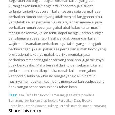
Segeralah cek bagian-bagian dirumah kalian yang lebih
kurang riskan untuk mengalami kebocoran. Jika sudah
terlanjur terjadi kebocoran, kalian segera saja panggil jasa
perbaikan rumah bocor yang udah menjadi langganan atau
yang telah kalian percayai. Sekali lagi, jangan memakai jasa
perbaikan rumah bocor yang abal-abal. kalau kalian masih
menggunakannya, kalian tentu dapat mengeluarkan budget
yang lumayan besar tapi hasilnya tidak benar dan kalian
wajib melaksanakan perbaikan lagi. Hal itu yang sering jadi
perbincangan, jikalau pakai jasa perbaikan rumah bocor yang
professional takutnya mahal, tapi jika memakai jasa
perbaikan tempat tinggal bocor yang abal-abal juga takutnya
tidak berkualitas. Maka berasal dari itu dari sekarang kalian
perlu menentukan sikap ketika rumah kalian mengalami
kebocoran, lebih baik keluar budget yang cukup namun
hasilnya memuaskan, ketimbang mengeluarkan budget yang
tidak sangat besar namun tidak tahan lama.
Tags:
Jasa Perbaikan Bocor Semarang
,
Jasa Waterproofing
Semarang
,
perbaikan atap bocor
,
Perbaikan Daag Bocor
,
Perbaikan Tembok Bocor
,
Tukang Perbaiki Rumah Bocor Semarang
Share this entry