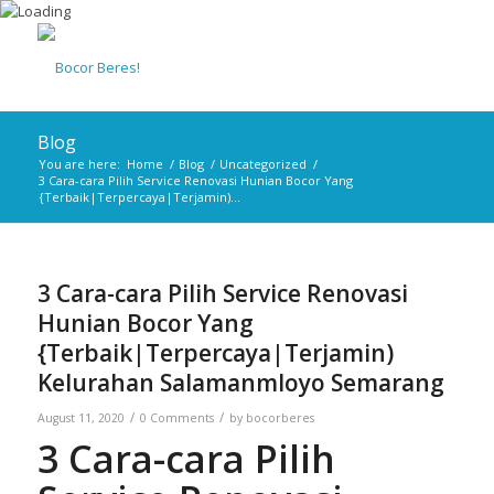
Blog
You are here:
Home
/
Blog
/
Uncategorized
/
3 Cara-cara Pilih Service Renovasi Hunian Bocor Yang
{Terbaik|Terpercaya|Terjamin)...
3 Cara-cara Pilih Service Renovasi
Hunian Bocor Yang
{Terbaik|Terpercaya|Terjamin)
Kelurahan Salamanmloyo Semarang
/
/
August 11, 2020
0 Comments
by
bocorberes
3 Cara-cara Pilih