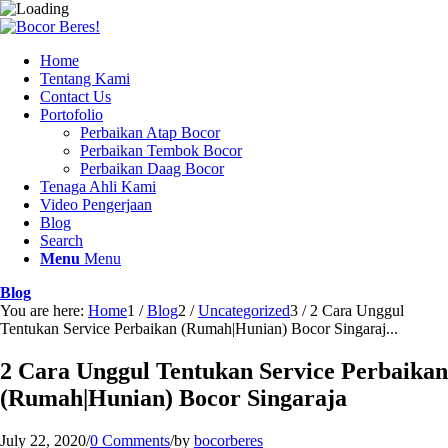
Home
Tentang Kami
Contact Us
Portofolio
Perbaikan Atap Bocor
Perbaikan Tembok Bocor
Perbaikan Daag Bocor
Tenaga Ahli Kami
Video Pengerjaan
Blog
Search
Menu
Menu
Blog
You are here:
Home
1
/
Blog
2
/
Uncategorized
3
/
2 Cara Unggul
Tentukan Service Perbaikan (Rumah|Hunian) Bocor Singaraj...
2 Cara Unggul Tentukan Service Perbaikan
(Rumah|Hunian) Bocor Singaraja
July 22, 2020
/
0 Comments
/
by
bocorberes