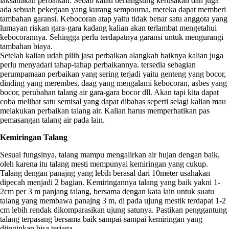
laksanakan perbaikan. Sebab kalau berlangsung kerusakan dan juga
ada sebuah pekerjaan yang kurang sempourna, mereka dapat memberi
tambahan garansi. Kebocoran atap yaitu tidak benar satu anggota yang
lumayan riskan gara-gara kadang kalian akan terlambat mengetahui
kebocorannya. Sehingga perlu terdapatnya garansi untuk mengurangi
tambahan biaya.
Setelah kalian udah pilih jasa perbaikan alangkah baiknya kalian juga
perlu menyadari tahap-tahap perbaikannya. tersedia sebagian
perumpamaan perbaikan yang sering terjadi yaitu genteng yang bocor,
dinding yang merembes, daag yang mengalami kebocoran, asbes yang
bocor, perubahan talang air gara-gara bocor dll. Akan tapi kita dapat
coba melihat satu semisal yang dapat dibahas seperti selagi kalian mau
melakukan perbaikan talang air. Kalian harus memperhatikan pas
pemasangan talang air pada lain.
Kemiringan Talang
Sesuai fungsinya, talang mampu mengalirkan air hujan dengan baik,
oleh karena itu talang mesti mempunyai kemiringan yang cukup.
Talang dengan panajng yang lebih berasal dari 10meter usahakan
dipecah menjadi 2 bagian. Kemiringannya talang yang baik yakni 1-
2cm per 3 m panjang talang, bersama dengan kata lain untuk suatu
talang yang membawa panajng 3 m, di pada ujung mestik terdapat 1-2
cm lebih rendak dikomparasikan ujung satunya. Pastikan penggantung
talang terpasang bersama baik sampai-sampai kemiringan yang
diinginkan bisa terjaga.