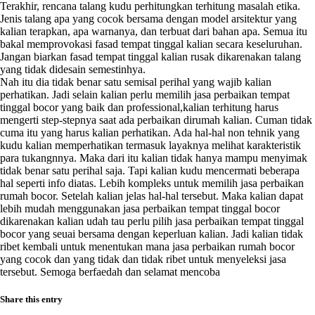
Terakhir, rencana talang kudu perhitungkan terhitung masalah etika.
Jenis talang apa yang cocok bersama dengan model arsitektur yang
kalian terapkan, apa warnanya, dan terbuat dari bahan apa. Semua itu
bakal memprovokasi fasad tempat tinggal kalian secara keseluruhan.
Jangan biarkan fasad tempat tinggal kalian rusak dikarenakan talang
yang tidak didesain semestinhya.
Nah itu dia tidak benar satu semisal perihal yang wajib kalian
perhatikan. Jadi selain kalian perlu memilih jasa perbaikan tempat
tinggal bocor yang baik dan professional,kalian terhitung harus
mengerti step-stepnya saat ada perbaikan dirumah kalian. Cuman tidak
cuma itu yang harus kalian perhatikan. Ada hal-hal non tehnik yang
kudu kalian memperhatikan termasuk layaknya melihat karakteristik
para tukangnnya. Maka dari itu kalian tidak hanya mampu menyimak
tidak benar satu perihal saja. Tapi kalian kudu mencermati beberapa
hal seperti info diatas. Lebih kompleks untuk memilih jasa perbaikan
rumah bocor. Setelah kalian jelas hal-hal tersebut. Maka kalian dapat
lebih mudah menggunakan jasa perbaikan tempat tinggal bocor
dikarenakan kalian udah tau perlu pilih jasa perbaikan tempat tinggal
bocor yang seuai bersama dengan keperluan kalian. Jadi kalian tidak
ribet kembali untuk menentukan mana jasa perbaikan rumah bocor
yang cocok dan yang tidak dan tidak ribet untuk menyeleksi jasa
tersebut. Semoga berfaedah dan selamat mencoba
Share this entry