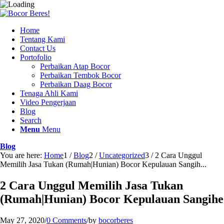
Home
Tentang Kami
Contact Us
Portofolio
Perbaikan Atap Bocor
Perbaikan Tembok Bocor
Perbaikan Daag Bocor
Tenaga Ahli Kami
Video Pengerjaan
Blog
Search
Menu
Menu
Blog
You are here:
Home
1
/
Blog
2
/
Uncategorized
3
/
2 Cara Unggul
Memilih Jasa Tukan (Rumah|Hunian) Bocor Kepulauan Sangih...
2 Cara Unggul Memilih Jasa Tukan
(Rumah|Hunian) Bocor Kepulauan Sangihe
May 27, 2020
/
0 Comments
/
by
bocorberes