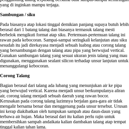
yang di inginkan mampu terjaga.
Sambungan / siku
Pada biasanya atap lokasi tinggal demikian panjang supaya butuh lebih
berasal dari 1 batang talang dan biasanya termasuk talang mesti
berbelok mengikuti format atap siku. Pertemuan-pertemuan talang ini
rawan pada kebocoran. Sampai-sampai seringkali kelanjutan atau siku
sesudah itu jadi direkayasa menjadi sebuah luabng atau corong talang
yang bersambungan dengan talang atau pipa yang berwujud vertical.
Gunakan sambungan talang yang sesuai ukuran jenis talang yang mau
digunakan, menggunakan sealant silicon terhadap unsur lanjutan untuk
menanggulangi kebocoran.
Corong Talang
Bagian berasal dari talang ada lubang yang menunjukan air ke pipa
yang berwujud vertical. Karena menjadi unsur berkumpulanya aliran
air, corong talang menjadi sebuah daerah yang rawan bocor.
Kerusakan pada corong talang lazimnya berjalan gara-gara air tidak
mengalir bersama benar dan menggenang pada unsur tersebut. Urusan
ini kerap diakibatkan oleh tumpukan sampah atau daun-daun yang
terbawa air hujan. Maka berasal dari itu kalian perlu rajin untuk
membersihkan sampah andaikata kalian dambakan talang atap tempat
tinggal kalian tahan lama.