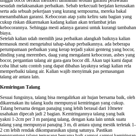
tinggal bocor berikut memberi tambahan sebuah garansi perawatan
sesudah melaksanakan perbaikan. Sebab terkecuali berjalan kerusakan
serta ada sebuah pekerjaan yang kurang sempourna, mereka bakal
menambahkan garansi. Kebocoran atap yaitu keliru satu bagian yang
cukup riskan dikarenakan kadang kalian akan terlambat jelas
kebocorannya. Sehingga mesti adanya garansi untuk kurangi tambahan
biaya.
Setelah kalian udah memilih jasa perbaikan alangkah baiknya kalian
termasuk mesti mengetahui tahap-tahap perbaikannya. ada beberapa
perumpamaan perbaikan yang kerap terjadi yakni genteng yang bocor,
dinding yang merembes, daag yang mengalami kebocoran, asbes yang
bocor, pergantian talang air gara-gara bocor dll. Akan tapi kami dapat
coba lihat satu contoh yang dapat dibahas layaknya selagi kalian rela
memperbaiki talang air. Kalian wajib menyimak pas pemasangan
talang air antara lain.
Kemiringan Talang
Sesuai fungsinya, talang bisa mengalirkan air hujan bersama baik, oleh
dikarenakan itu talang kudu mempunyai kemiringan yang cukup.
Talang bersama dengan panajng yang lebih berasal dari 10meter
usahakan dipecah jadi 2 bagian. Kemiringannya talang yang baik
yakni 1-2cm per 3 m panjang talang, dengan kata lain untuk suatu
talang yang mempunyai panajng 3 m, di antara ujung mestik terletak 1-
2 cm lebih rendak dikomparasikan ujung satunya. Pastikan
penggantung talang terpasang bersama baik sampai-sampai kemiringan