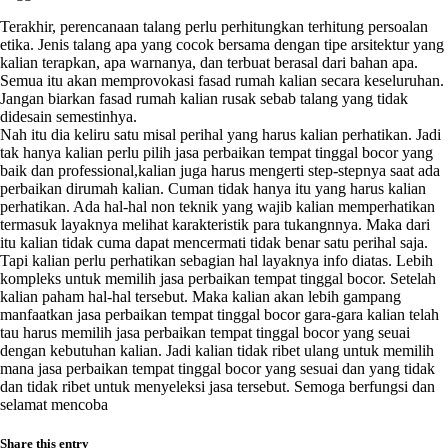
Terakhir, perencanaan talang perlu perhitungkan terhitung persoalan
etika. Jenis talang apa yang cocok bersama dengan tipe arsitektur yang
kalian terapkan, apa warnanya, dan terbuat berasal dari bahan apa.
Semua itu akan memprovokasi fasad rumah kalian secara keseluruhan.
Jangan biarkan fasad rumah kalian rusak sebab talang yang tidak
didesain semestinhya.
Nah itu dia keliru satu misal perihal yang harus kalian perhatikan. Jadi
tak hanya kalian perlu pilih jasa perbaikan tempat tinggal bocor yang
baik dan professional,kalian juga harus mengerti step-stepnya saat ada
perbaikan dirumah kalian. Cuman tidak hanya itu yang harus kalian
perhatikan. Ada hal-hal non teknik yang wajib kalian memperhatikan
termasuk layaknya melihat karakteristik para tukangnnya. Maka dari
itu kalian tidak cuma dapat mencermati tidak benar satu perihal saja.
Tapi kalian perlu perhatikan sebagian hal layaknya info diatas. Lebih
kompleks untuk memilih jasa perbaikan tempat tinggal bocor. Setelah
kalian paham hal-hal tersebut. Maka kalian akan lebih gampang
manfaatkan jasa perbaikan tempat tinggal bocor gara-gara kalian telah
tau harus memilih jasa perbaikan tempat tinggal bocor yang seuai
dengan kebutuhan kalian. Jadi kalian tidak ribet ulang untuk memilih
mana jasa perbaikan tempat tinggal bocor yang sesuai dan yang tidak
dan tidak ribet untuk menyeleksi jasa tersebut. Semoga berfungsi dan
selamat mencoba
Share this entry