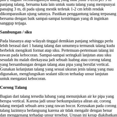
panjang talang, bersama kata lain untuk suatu talang yang mempunyai
panajng 3 m, di pada ujung mestik terletak 1-2 cm lebih rendak
dikomparasikan ujung satunya. Pastikan penggantung talang terpasang
bersama dengan baik sampai-sampai kemiringan yang di inginkan
sanggup terjaga.
Sambungan / siku
Pada biasanya atap wilayah tinggal demikian panjang sehingga perlu
lebih berasal dari 1 batang talang dan umumnya termasuk talang kudu
berbelok mengikuti format atap siku. Pertemuan-pertemuan talang ini
rawan pada kebocoran. Sampai-sampai seringkali lanjutan atau siku
sesudah itu malah direkayasa jadi sebuah luabng atau corong talang
yang bersambungan dengan talang atau pipa yang bersifat vertical.
Gunakan kelanjutan talang yang sesuai ukuran jenis talang yang mau
digunakan, mengfungsikan sealant silicon terhadap unsur lanjutan
untuk mengatasi kebocoran.
Corong Talang
Bagian dari talang tersedia lubang yang menunjukan air ke pipa yang
berupa vertical. Karena jadi unsur berkumpulanya aliran air, corong
talang menjadi sebuah area yang rawan bocor. Kerusakan pada corong
talang lazimnya berlangsung karena air tidak mengalir dengan benar
dan menggenang terhadap unsur tersebut. Urusan ini kerap diakibatkan