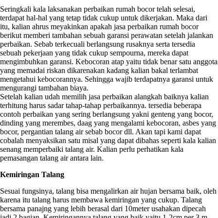
Seringkali kala laksanakan perbaikan rumah bocor telah selesai,
terdapat hal-hal yang tetap tidak cukup untuk dikerjakan. Maka dari
itu, kalian ahrus meyakinkan apakah jasa perbaikan rumah bocor
berikut memberi tambahan sebuah garansi perawatan setelah jalankan
perbaikan. Sebab terkecuali berlangsung rusaknya serta tersedia
sebuah pekerjaan yang tidak cukup sempourna, mereka dapat
mengimbuhkan garansi. Kebocoran atap yaitu tidak benar satu anggota
yang memadai riskan dikarenakan kadang kalian bakal terlambat
mengetahui kebocorannya. Sehingga wajib terdapatnya garansi untuk
mengurangi tambahan biaya.
Setelah kalian udah memilih jasa perbaikan alangkah baiknya kalian
terhitung harus sadar tahap-tahap perbaikannya. tersedia beberapa
contoh perbaikan yang sering berlangsung yakni genteng yang bocor,
dinding yang merembes, daag yang mengalami kebocoran, asbes yang
bocor, pergantian talang air sebab bocor dll. Akan tapi kami dapat
cobalah menyaksikan satu misal yang dapat dibahas seperti kala kalian
senang memperbaiki talang air. Kalian perlu perhatikan kala
pemasangan talang air antara lain.
Kemiringan Talang
Sesuai fungsinya, talang bisa mengalirkan air hujan bersama baik, oleh
karena itu talang harus membawa kemiringan yang cukup. Talang
bersama panajng yang lebih berasal dari 10meter usahakan dipecah
jadi 2 bagian. Kemiringannya talang yang baik yaitu 1-2cm per 3 m