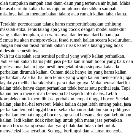
oleh tumpukan sampah atau daun-daun yang terbawa air hujan. Maka
berasal dari itu kalian harus rajin untuk membersihkan sampah
misalnya kalian mendambakan talang atap rumah kalian tahan lama.
Terakhir, perencanaan talang harus mempertimbangkan terhitung
masalah etika. Jenis talang apa yang cocok dengan model arsitektur
yang kalian terapkan, apa warnanya, dan terbuat dari bahan apa.
Semua itu akan memprovokasi fasad rumah kalian secara keseluruhan.
Jangan biarkan fasad rumah kalian rusak karena talang yang tidak
didesain semestinhya.
Nah itu dia salah satu semisal perihal yang wajib kalian perhatikan.
Jadi selain kalian harus pilih jasa perbaikan rumah bocor yang baik dan
professional,kalian juga mesti mengetahui step-stepnya kala ada
perbaikan dirumah kalian. Cuman tidak hanya itu yang harus kalian
perhatikan. Ada hal-hal non tehnik yang wajib kalian mencermati juga
layaknya melihat karakteristik para tukangnnya. Maka berasal dari itu
kalian tidak hanya dapat perhatikan tidak benar satu perihal saja. Tapi
kalian perlu mencermati beberapa hal seperti info diatas. Lebih
kompleks untuk memilih jasa perbaikan tempat tinggal bocor. Setelah
kalian jelas hal-hal tersebut. Maka kalian dapat lebih enteng pakai jasa
perbaikan tempat tinggal bocor sebab kalian sudah tau kudu pilih jasa
perbaikan tempat tinggal bocor yang seuai bersama dengan kebutuhan
kalian. Jadi kalian tidak ribet lagi untuk pilih mana jasa perbaikan
rumah bocor yang sesuai dan yang tidak dan tidak ribet untuk
menyeleksi jasa tersebut. Semoga berfungsi dan selamat mencoba