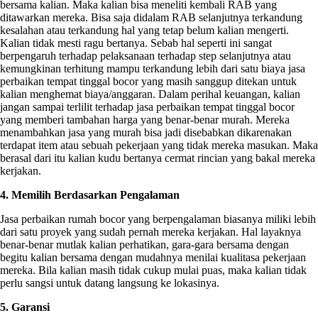
bersama kalian. Maka kalian bisa meneliti kembali RAB yang
ditawarkan mereka. Bisa saja didalam RAB selanjutnya terkandung
kesalahan atau terkandung hal yang tetap belum kalian mengerti.
Kalian tidak mesti ragu bertanya. Sebab hal seperti ini sangat
berpengaruh terhadap pelaksanaan terhadap step selanjutnya atau
kemungkinan terhitung mampu terkandung lebih dari satu biaya jasa
perbaikan tempat tinggal bocor yang masih sanggup ditekan untuk
kalian menghemat biaya/anggaran. Dalam perihal keuangan, kalian
jangan sampai terlilit terhadap jasa perbaikan tempat tinggal bocor
yang memberi tambahan harga yang benar-benar murah. Mereka
menambahkan jasa yang murah bisa jadi disebabkan dikarenakan
terdapat item atau sebuah pekerjaan yang tidak mereka masukan. Maka
berasal dari itu kalian kudu bertanya cermat rincian yang bakal mereka
kerjakan.
4. Memilih Berdasarkan Pengalaman
Jasa perbaikan rumah bocor yang berpengalaman biasanya miliki lebih
dari satu proyek yang sudah pernah mereka kerjakan. Hal layaknya
benar-benar mutlak kalian perhatikan, gara-gara bersama dengan
begitu kalian bersama dengan mudahnya menilai kualitasa pekerjaan
mereka. Bila kalian masih tidak cukup mulai puas, maka kalian tidak
perlu sangsi untuk datang langsung ke lokasinya.
5. Garansi