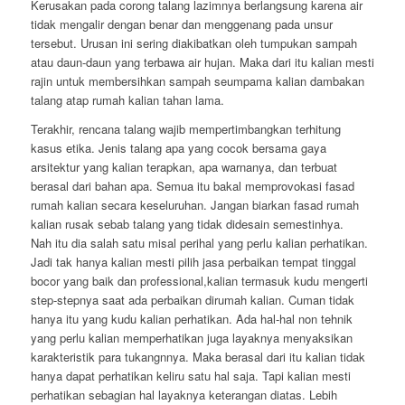
Kerusakan pada corong talang lazimnya berlangsung karena air
tidak mengalir dengan benar dan menggenang pada unsur
tersebut. Urusan ini sering diakibatkan oleh tumpukan sampah
atau daun-daun yang terbawa air hujan. Maka dari itu kalian mesti
rajin untuk membersihkan sampah seumpama kalian dambakan
talang atap rumah kalian tahan lama.
Terakhir, rencana talang wajib mempertimbangkan terhitung
kasus etika. Jenis talang apa yang cocok bersama gaya
arsitektur yang kalian terapkan, apa warnanya, dan terbuat
berasal dari bahan apa. Semua itu bakal memprovokasi fasad
rumah kalian secara keseluruhan. Jangan biarkan fasad rumah
kalian rusak sebab talang yang tidak didesain semestinhya.
Nah itu dia salah satu misal perihal yang perlu kalian perhatikan.
Jadi tak hanya kalian mesti pilih jasa perbaikan tempat tinggal
bocor yang baik dan professional,kalian termasuk kudu mengerti
step-stepnya saat ada perbaikan dirumah kalian. Cuman tidak
hanya itu yang kudu kalian perhatikan. Ada hal-hal non tehnik
yang perlu kalian memperhatikan juga layaknya menyaksikan
karakteristik para tukangnnya. Maka berasal dari itu kalian tidak
hanya dapat perhatikan keliru satu hal saja. Tapi kalian mesti
perhatikan sebagian hal layaknya keterangan diatas. Lebih