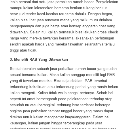
lebih berasal dari satu jasa perbaikan rumah bocor. Penyeleksian
mampu kalian laksanakan bersama berikan tukang berikut
berwujud tender kecil-kecilan terutama dahulu. Dengan begitu,
kalian bisa lihat jasa renovasi mana yang miliki mutu didalam
pengerjaannya dan juga harga atau konsep anggaran cost yang
ditawarkan. Selain itu, kalian termasuk bisa lakukan cross check
harga yang mereka tawarkan bersama laksanakan perhitungan
sendiri apakah harga yang mereka tawarkan selanjutnya terlalu
tinggi atau tidak.
3. Meneliti RAB Yang Ditawarkan
Setelah beroleh sebuah jasa perbaikan rumah bocor yang sudah
sesuai bersama kalian. Maka kalian sanggup meneliti lagi RAB
yang di tawarkan mereka. Bisa saja didalam RAB tersebut
terkandung kekeliruan atau terkandung perihal yang masih belum
kalian mengerti. Kalian tidak wajib sangsi bertanya. Sebab hal
seperti ini amat berpengaruh pada pelaksanaan terhadap step
sesudah itu atau barangkali terhitung bisa terdapat beberapa
ongkos jasa perbaikan tempat tinggal bocor yang masih dapat
ditekan untuk kalian menghemat biaya/anggaran. Dalam hal
keuangan, kalian jangan hingga terperangkap pada jasa
perbaikan tempat tinggal bocor yang mengimbuhkan harga yang