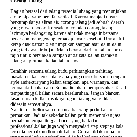
Corong Talang
Bagian berasal dari talang tersedia lubang yang menunjukan
air ke pipa yang bersifat vertical. Karena menjadi unsur
berkumpulanya aliran air, corong talang jadi sebuah daerah
yang rawan bocor. Kerusakan terhadap corong talang
lazimnya berlangsung karena air tidak mengalir bersama
benar dan menggenang terhadap unsur tersebut. Urusan ini
kerap diakibatkan oleh tumpukan sampah atau daun-daun
yang terbawa air hujan. Maka berasal dari itu kalian harus
rajin untuk bersihkan sampah andaikata kalian idamkan
talang atap rumah kalian tahan lama.
Terakhir, rencana talang kudu perhitungkan terhitung
masalah etika. Jenis talang apa yang cocok bersama dengan
style arsitektur yang kalian terapkan, apa warnanya, dan
terbuat dari bahan apa. Semua itu akan memprovokasi fasad
tempat tinggal kalian secara keseluruhan. Jangan biarkan
fasad rumah kalian rusak gara-gara talang yang tidak
didesain semestinhya.
Nah itu dia keliru satu umpama hal yang perlu kalian
perhatikan. Jadi tak sekedar kalian perlu menentukan jasa
perbaikan tempat tinggal bocor yang baik dan
professional,kalian juga wajib menyadari step-stepnya kala
tersedia perbaikan dirumah kalian. Cuman tidak cuma itu