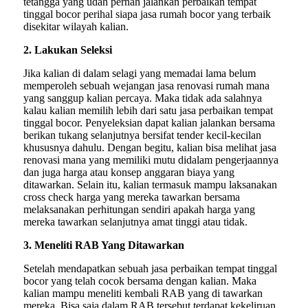
tetangga yang udah pernah jalankan perbaikan tempat
tinggal bocor perihal siapa jasa rumah bocor yang terbaik
disekitar wilayah kalian.
2. Lakukan Seleksi
Jika kalian di dalam selagi yang memadai lama belum
memperoleh sebuah wejangan jasa renovasi rumah mana
yang sanggup kalian percaya. Maka tidak ada salahnya
kalau kalian memilih lebih dari satu jasa perbaikan tempat
tinggal bocor. Penyeleksian dapat kalian jalankan bersama
berikan tukang selanjutnya bersifat tender kecil-kecilan
khususnya dahulu. Dengan begitu, kalian bisa melihat jasa
renovasi mana yang memiliki mutu didalam pengerjaannya
dan juga harga atau konsep anggaran biaya yang
ditawarkan. Selain itu, kalian termasuk mampu laksanakan
cross check harga yang mereka tawarkan bersama
melaksanakan perhitungan sendiri apakah harga yang
mereka tawarkan selanjutnya amat tinggi atau tidak.
3. Meneliti RAB Yang Ditawarkan
Setelah mendapatkan sebuah jasa perbaikan tempat tinggal
bocor yang telah cocok bersama dengan kalian. Maka
kalian mampu meneliti kembali RAB yang di tawarkan
mereka. Bisa saja dalam RAB tersebut terdapat kekeliruan