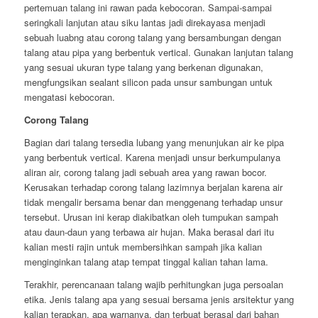
pertemuan talang ini rawan pada kebocoran. Sampai-sampai
seringkali lanjutan atau siku lantas jadi direkayasa menjadi
sebuah luabng atau corong talang yang bersambungan dengan
talang atau pipa yang berbentuk vertical. Gunakan lanjutan talang
yang sesuai ukuran type talang yang berkenan digunakan,
mengfungsikan sealant silicon pada unsur sambungan untuk
mengatasi kebocoran.
Corong Talang
Bagian dari talang tersedia lubang yang menunjukan air ke pipa
yang berbentuk vertical. Karena menjadi unsur berkumpulanya
aliran air, corong talang jadi sebuah area yang rawan bocor.
Kerusakan terhadap corong talang lazimnya berjalan karena air
tidak mengalir bersama benar dan menggenang terhadap unsur
tersebut. Urusan ini kerap diakibatkan oleh tumpukan sampah
atau daun-daun yang terbawa air hujan. Maka berasal dari itu
kalian mesti rajin untuk membersihkan sampah jika kalian
menginginkan talang atap tempat tinggal kalian tahan lama.
Terakhir, perencanaan talang wajib perhitungkan juga persoalan
etika. Jenis talang apa yang sesuai bersama jenis arsitektur yang
kalian terapkan, apa warnanya, dan terbuat berasal dari bahan