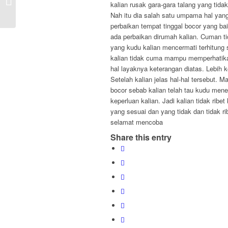
kalian rusak gara-gara talang yang tida
(Rumah|Hunian) Bocor Tahuna
Nah itu dia salah satu umpama hal yang w
perbaikan tempat tinggal bocor yang bai
ada perbaikan dirumah kalian. Cuman tid
yang kudu kalian mencermati terhitung 
kalian tidak cuma mampu memperhatikan 
hal layaknya keterangan diatas. Lebih 
Setelah kalian jelas hal-hal tersebut.
bocor sebab kalian telah tau kudu men
keperluan kalian. Jadi kalian tidak rib
yang sesuai dan yang tidak dan tidak r
selamat mencoba
Share this entry