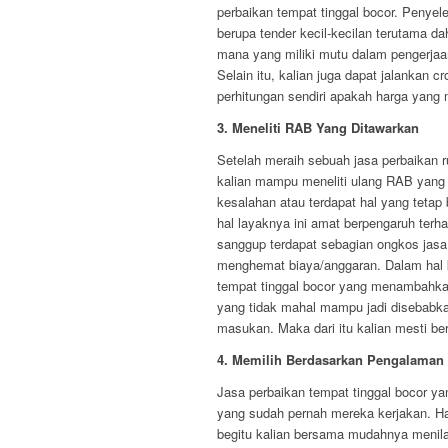
perbaikan tempat tinggal bocor. Penyel
berupa tender kecil-kecilan terutama d
mana yang miliki mutu dalam pengerjaa
Selain itu, kalian juga dapat jalanka
perhitungan sendiri apakah harga yang m
3. Meneliti RAB Yang Ditawarkan
Setelah meraih sebuah jasa perbaikan
kalian mampu meneliti ulang RAB yang 
kesalahan atau terdapat hal yang tetap 
hal layaknya ini amat berpengaruh terh
sanggup terdapat sebagian ongkos jasa 
menghemat biaya/anggaran. Dalam hal ke
tempat tinggal bocor yang menambahka
yang tidak mahal mampu jadi disebabka
masukan. Maka dari itu kalian mesti ber
4. Memilih Berdasarkan Pengalaman
Jasa perbaikan tempat tinggal bocor 
yang sudah pernah mereka kerjakan. Hal
begitu kalian bersama mudahnya menilai