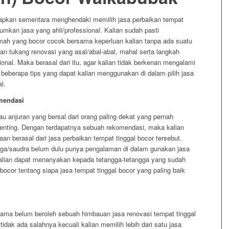
kapkan sementara menghendaki memilih jasa perbaikan tempat
mkan jasa yang ahli/professional. Kalian sudah pasti
mah yang bocor cocok bersama keperluan kalian tanpa ada suatu
an tukang renovasi yang asal/abal-abal, mahal serta langkah
sional. Maka berasal dari itu, agar kalian tidak berkenan mengalami
 ada beberapa tips yang dapat kalian menggunakan di dalam pilih jasa
l.
mendasi
 anjuran yang bersal dari orang paling dekat yang pernah
penting. Dengan terdapatnya sebuah rekomendasi, maka kalian
 berasal dari jasa perbaikan tempat tinggal bocor tersebut.
uarga/saudra belum dulu punya pengalaman di dalam gunakan jasa
kalian dapat menanyakan kepada tetangga-tetangga yang sudah
cor tentang siapa jasa tempat tinggal bocor yang paling baik
 lama belum beroleh sebuah himbauan jasa renovasi tempat tinggal
dak ada salahnya kecuali kalian memilih lebih dari satu jasa