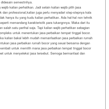
k didesain semestinhya.
ajib kalian perhatikan. Jadi selain kalian wajib pilih jasa
k dan professional,kalian juga perlu menyadari step-stepnya kala
ak hanya itu yang kudu kalian perhatikan. Ada hal-hal non tehnik
seperti memandang karakteristik para tukangnnya. Maka dari itu
salah satu perihal saja. Tapi kalian wajib perhatikan sebagian
kompleks untuk menentukan jasa perbaikan tempat tinggal bocor.
 Maka kalian bakal lebih mudah memanfaatkan jasa perbaikan rumah
entukan jasa perbaikan rumah bocor yang seuai bersama dengan
et kembali untuk memilih mana jasa perbaikan tempat tinggal bocor
ibet untuk menyeleksi jasa tersebut. Semoga bermanfaat dan