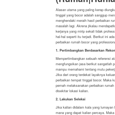
Alasan utama yang paling kerap diung
tinggal yang bocor adalah sanggup menu
menghendaki meraih hasil perbaikan ru
masalah lagi. Akrena jikalau mendapatk
kerjanya yang mirip sekali tidak profes
hal-hal seperti itu terjadi. Berikut ini
perbaikan rumah bocor yang professiona
1. Pertimbangkan Berdasarkan Reko
Mempertimbangkan sebuah referensi atau
mengfungsikan jasa berikut sangatlah 
mampu memahami tentang mutu pekerjaan
Jika dari orang terdekat layaknya kel
perbaikan tempat tinggal bocor. Maka 
pernah melaksanakan perbaikan rumah bo
disekitar lokasi kalian.
2. Lakukan Seleksi
Jika kalian didalam kala yang lumayan
mana yang dapat kalian percaya. Maka ti