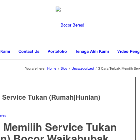
 Kami
Contact Us
Portofolio
Tenaga Ahli Kami
Video Peng
You are here:
Home
/
Blog
/
Uncategorized
/
3 Cara Terbaik Memilih Se
h Service Tukan (Rumah|Hunian)
eres
k Memilih Service Tukan
n) Bocor Waikabubak