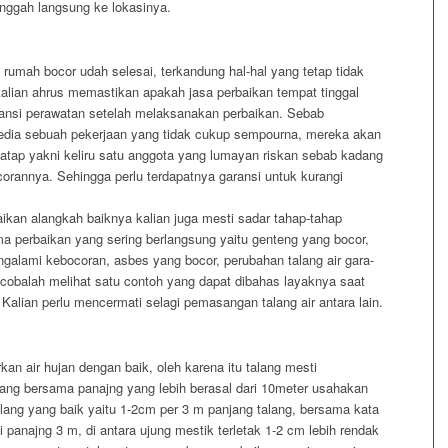
inggah langsung ke lokasinya.
 rumah bocor udah selesai, terkandung hal-hal yang tetap tidak
 kalian ahrus memastikan apakah jasa perbaikan tempat tinggal
ransi perawatan setelah melaksanakan perbaikan. Sebab
rsedia sebuah pekerjaan yang tidak cukup sempourna, mereka akan
tap yakni keliru satu anggota yang lumayan riskan sebab kadang
orannya. Sehingga perlu terdapatnya garansi untuk kurangi
aikan alangkah baiknya kalian juga mesti sadar tahap-tahap
a perbaikan yang sering berlangsung yaitu genteng yang bocor,
alami kebocoran, asbes yang bocor, perubahan talang air gara-
 cobalah melihat satu contoh yang dapat dibahas layaknya saat
 Kalian perlu mencermati selagi pemasangan talang air antara lain.
kan air hujan dengan baik, oleh karena itu talang mesti
ng bersama panajng yang lebih berasal dari 10meter usahakan
alang yang baik yaitu 1-2cm per 3 m panjang talang, bersama kata
panajng 3 m, di antara ujung mestik terletak 1-2 cm lebih rendak