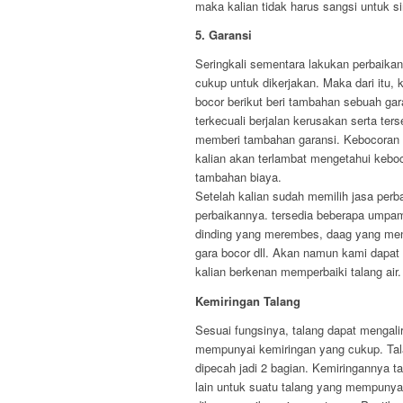
maka kalian tidak harus sangsi untuk s
5. Garansi
Seringkali sementara lakukan perbaikan
cukup untuk dikerjakan. Maka dari itu,
bocor berikut beri tambahan sebuah ga
terkecuali berjalan kerusakan serta te
memberi tambahan garansi. Kebocoran a
kalian akan terlambat mengetahui keboc
tambahan biaya.
Setelah kalian sudah memilih jasa perb
perbaikannya. tersedia beberapa umpam
dinding yang merembes, daag yang meng
gara bocor dll. Akan namun kami dapat
kalian berkenan memperbaiki talang air.
Kemiringan Talang
Sesuai fungsinya, talang dapat mengalir
mempunyai kemiringan yang cukup. Tala
dipecah jadi 2 bagian. Kemiringannya t
lain untuk suatu talang yang mempunyai 