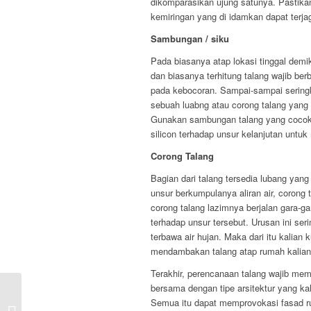
dikomparasikan ujung satunya. Pastik
kemiringan yang di idamkan dapat terja
Sambungan / siku
Pada biasanya atap lokasi tinggal demik
dan biasanya terhitung talang wajib ber
pada kebocoran. Sampai-sampai seringk
sebuah luabng atau corong talang yang 
Gunakan sambungan talang yang cocok 
silicon terhadap unsur kelanjutan untu
Corong Talang
Bagian dari talang tersedia lubang yang
unsur berkumpulanya aliran air, corong
corong talang lazimnya berjalan gara-g
terhadap unsur tersebut. Urusan ini se
terbawa air hujan. Maka dari itu kalian
mendambakan talang atap rumah kalian
Terakhir, perencanaan talang wajib me
bersama dengan tipe arsitektur yang kal
Semua itu dapat memprovokasi fasad r
3 Trik Jitu Tentukan Jasa Tukan