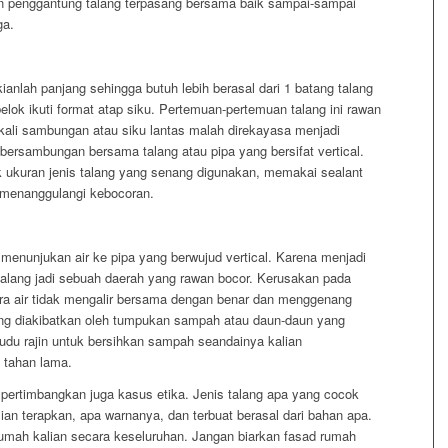
an penggantung talang terpasang bersama baik sampai-sampai
ga.
ianlah panjang sehingga butuh lebih berasal dari 1 batang talang
belok ikuti format atap siku. Pertemuan-pertemuan talang ini rawan
ali sambungan atau siku lantas malah direkayasa menjadi
bersambungan bersama talang atau pipa yang bersifat vertical.
ukuran jenis talang yang senang digunakan, memakai sealant
k menanggulangi kebocoran.
 menunjukan air ke pipa yang berwujud vertical. Karena menjadi
 talang jadi sebuah daerah yang rawan bocor. Kerusakan pada
ara air tidak mengalir bersama dengan benar dan menggenang
ring diakibatkan oleh tumpukan sampah atau daun-daun yang
 kudu rajin untuk bersihkan sampah seandainya kalian
 tahan lama.
mpertimbangkan juga kasus etika. Jenis talang apa yang cocok
ian terapkan, apa warnanya, dan terbuat berasal dari bahan apa.
umah kalian secara keseluruhan. Jangan biarkan fasad rumah