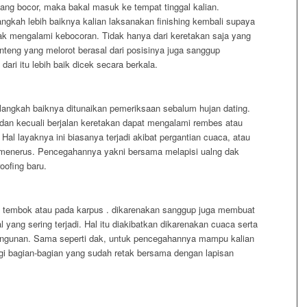
 yang bocor, maka bakal masuk ke tempat tinggal kalian.
ngkah lebih baiknya kalian laksanakan finishing kembali supaya
dak mengalami kebocoran. Tidak hanya dari keretakan saja yang
ng yang melorot berasal dari posisinya juga sanggup
ri itu lebih baik dicek secara berkala.
langkah baiknya ditunaikan pemeriksaan sebalum hujan dating.
an kecuali berjalan keretakan dapat mengalami rembes atau
al layaknya ini biasanya terjadi akibat pergantian cuaca, atau
 menerus. Pencegahannya yakni bersama melapisi ualng dak
ofing baru.
 tembok atau pada karpus . dikarenakan sanggup juga membuat
l yang sering terjadi. Hal itu diakibatkan dikarenakan cuaca serta
bangunan. Sama seperti dak, untuk pencegahannya mampu kalian
i bagian-bagian yang sudah retak bersama dengan lapisan