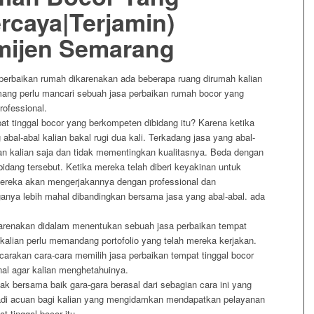
ercaya|Terjamin)
mijen Semarang
 perbaikan rumah dikarenakan ada beberapa ruang dirumah kalian
ang perlu mancari sebuah jasa perbaikan rumah bocor yang
rofessional.
at tinggal bocor yang berkompeten dibidang itu? Karena ketika
bal-abal kalian bakal rugi dua kali. Terkadang jasa yang abal-
n kalian saja dan tidak mementingkan kualitasnya. Beda dengan
idang tersebut. Ketika mereka telah diberi keyakinan untuk
reka akan mengerjakannya dengan professional dan
ganya lebih mahal dibandingkan bersama jasa yang abal-abal. ada
 dikarenakan didalam menentukan sebuah jasa perbaikan tempat
 kalian perlu memandang portofolio yang telah mereka kerjakan.
arakan cara-cara memilih jasa perbaikan tempat tinggal bocor
nal agar kalian menghetahuinya.
ak bersama baik gara-gara berasal dari sebagian cara ini yang
jadi acuan bagi kalian yang mengidamkan mendapatkan pelayanan
t tinggal bocor itu.