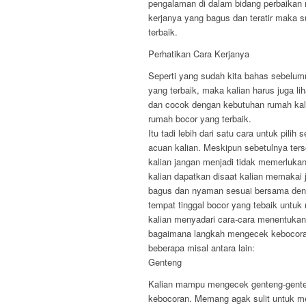
pengalaman di dalam bidang perbaikan r
kerjanya yang bagus dan teratir maka s
terbaik.
Perhatikan Cara Kerjanya
Seperti yang sudah kita bahas sebelum
yang terbaik, maka kalian harus juga li
dan cocok dengan kebutuhan rumah kal
rumah bocor yang terbaik.
Itu tadi lebih dari satu cara untuk pil
acuan kalian. Meskipun sebetulnya terse
kalian jangan menjadi tidak memerlukan
kalian dapatkan disaat kalian memakai 
bagus dan nyaman sesuai bersama denga
tempat tinggal bocor yang tebaik untu
kalian menyadari cara-cara menentukan 
bagaimana langkah mengecek kebocoran y
beberapa misal antara lain:
Genteng
Kalian mampu mengecek genteng-genten
kebocoran. Memang agak sulit untuk me