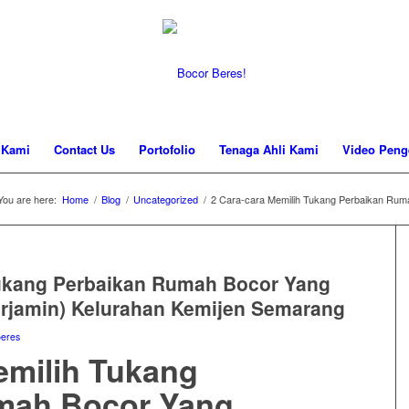
 Kami
Contact Us
Portofolio
Tenaga Ahli Kami
Video Peng
You are here:
Home
/
Blog
/
Uncategorized
/
2 Cara-cara Memilih Tukang Perbaikan Ruma
Tukang Perbaikan Rumah Bocor Yang
erjamin) Kelurahan Kemijen Semarang
beres
emilih Tukang
mah Bocor Yang