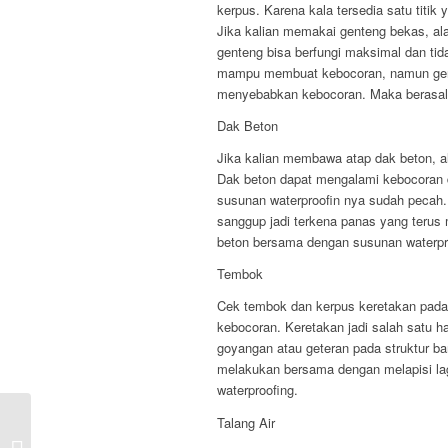
kerpus. Karena kala tersedia satu titik
Jika kalian memakai genteng bekas, ala
genteng bisa berfungi maksimal dan ti
mampu membuat kebocoran, namun gente
menyebabkan kebocoran. Maka berasal da
Dak Beton
Jika kalian membawa atap dak beton, a
Dak beton dapat mengalami kebocoran d
susunan waterproofin nya sudah pecah. H
sanggup jadi terkena panas yang terus
beton bersama dengan susunan waterpro
Tembok
Cek tembok dan kerpus keretakan pada
kebocoran. Keretakan jadi salah satu ha
goyangan atau geteran pada struktur 
melakukan bersama dengan melapisi lag
waterproofing.
Talang Air
4 Cara Terbaik Memilih Layanan
Perbaikan (Rumah|Hunian) Bocor