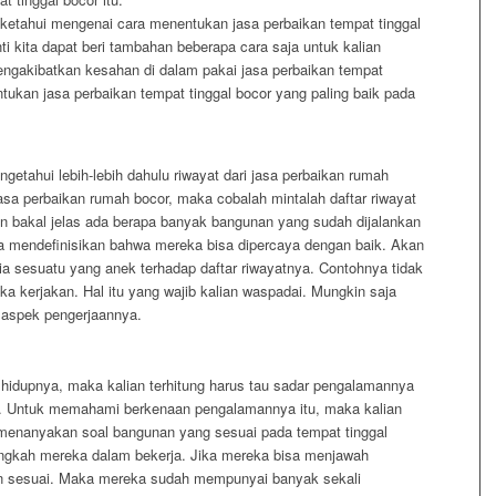
etahui mengenai cara menentukan jasa perbaikan tempat tinggal
nti kita dapat beri tambahan beberapa cara saja untuk kalian
engakibatkan kesahan di dalam pakai jasa perbaikan tempat
ntukan jasa perbaikan tempat tinggal bocor yang paling baik pada
getahui lebih-lebih dahulu riwayat dari jasa perbaikan rumah
i jasa perbaikan rumah bocor, maka cobalah mintalah daftar riwayat
lian bakal jelas ada berapa banyak bangunan yang sudah dijalankan
a mendefinisikan bahwa mereka bisa dipercaya dengan baik. Akan
ia sesuatu yang anek terhadap daftar riwayatnya. Contohnya tidak
 kerjakan. Hal itu yang wajib kalian waspadai. Mungkin saja
m aspek pengerjaannya.
t hidupnya, maka kalian terhitung harus tau sadar pengalamannya
or. Untuk memahami berkenaan pengalamannya itu, maka kalian
enanyakan soal bangunan yang sesuai pada tempat tinggal
 langkah mereka dalam bekerja. Jika mereka bisa menjawah
dan sesuai. Maka mereka sudah mempunyai banyak sekali