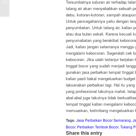
Tersumbatnya saluran air terhadap tal
Kolonodale
talang air akan menyebabkan sebuah pe
debu, kotoran-kotoran, sampah ataupun
Untuk pencegahannya yaitu dengan langk
penyumbatan. Untuk talang air, kalian 
atau dua bulan sekali. Karena kecuali k
penyumabatan yang berakibat kebocora
Jadi, kalian jangan selamanya menggu 
mengalami kebocoran. Segeralah cek ba
kebocoran. Jika udah terlanjur berjalan
tinggal bocor yang sudah menjadi langga
gunakan jasa perbaikan tempat tinggal 
kalian pasti bakal mengeluarkan budget
laksanakan perbaikan lagi. Hal itu yang
yang professional takutnya mahal, teta
abal-abal juga takutnya tidak berkualitas
tempat tinggal kalian mengalami keboco
memuaskan, ketimbang mengeluarkan bu
Tags:
Jasa Perbaikan Bocor Semarang
,
J
Bocor
,
Perbaikan Tembok Bocor
,
Tukang P
Share this entry