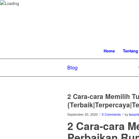
Home
Tentang
Blog
2 Cara-cara Memilih 
{Terbaik|Terpercaya|T
/
/
September 20, 2020
0 Comments
by
bocor
2 Cara-cara M
Perbaikan Ru