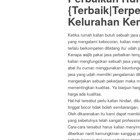
{Terbaik|Terp
Kelurahan Ke
Ketika rumah kalian butuh sebuah jasa
yang mengalami kebocoran, kalian mem
terlalu berkompeten dibidang itu/ udah p
Kenapa wajib pakai jasa perbaikan temp
kalian mengfungsikan sebuah jasa yang a
abal itu cuman menggunakan keuntunga
jasa yang udah memiliki pengalaman dib
mengerjakan sebuah pekerjaan maka me
mementingkan kualitas. Ya biarpun har
harga ada kualitas.
Hal-hal tersebut perlu kalian hindari,
tinggal bocor tidak boleh sembarangan,
Oleh dikarenakan itu kami dapat membic
yang sebetulnya telah sangat professio
Cara-cara tersebut harus kalian menyim
diberikan nanti kemungkinan sanggup 
terbaik berasal dari jasa perbaikan tempa