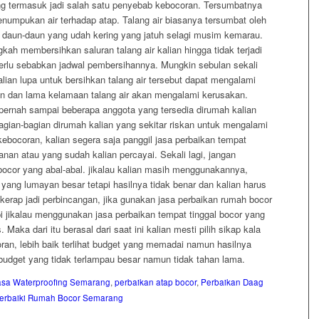
ang termasuk jadi salah satu penyebab kebocoran. Tersumbatnya
numpukan air terhadap atap. Talang air biasanya tersumbat oleh
 daun-daun yang udah kering yang jatuh selagi musim kemarau.
ah membersihkan saluran talang air kalian hingga tidak terjadi
perlu sebabkan jadwal pembersihannya. Mungkin sebulan sekali
alian lupa untuk bersihkan talang air tersebut dapat mengalami
n dan lama kelamaan talang air akan mengalami kerusakan.
pernah sampai beberapa anggota yang tersedia dirumah kalian
gian-bagian dirumah kalian yang sekitar riskan untuk mengalami
 kebocoran, kalian segera saja panggil jasa perbaikan tempat
nan atau yang sudah kalian percayai. Sekali lagi, jangan
bocor yang abal-abal. jikalau kalian masih menggunakannya,
 yang lumayan besar tetapi hasilnya tidak benar dan kalian harus
 kerap jadi perbincangan, jika gunakan jasa perbaikan rumah bocor
pi jikalau menggunakan jasa perbaikan tempat tinggal bocor yang
. Maka dari itu berasal dari saat ini kalian mesti pilih sikap kala
ran, lebih baik terlihat budget yang memadai namun hasilnya
dget yang tidak terlampau besar namun tidak tahan lama.
asa Waterproofing Semarang
,
perbaikan atap bocor
,
Perbaikan Daag
erbaiki Rumah Bocor Semarang