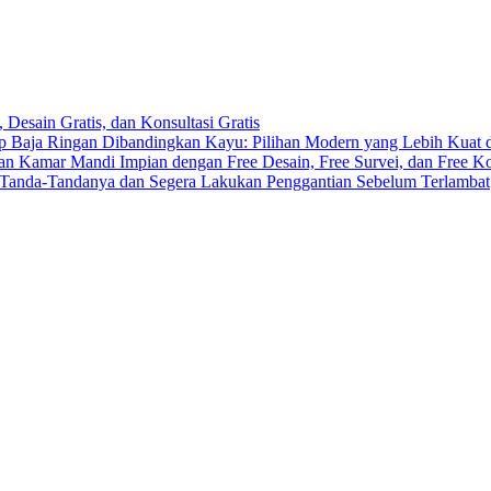
 Desain Gratis, dan Konsultasi Gratis
 Baja Ringan Dibandingkan Kayu: Pilihan Modern yang Lebih Kuat
n Kamar Mandi Impian dengan Free Desain, Free Survei, dan Free Ko
 Tanda-Tandanya dan Segera Lakukan Penggantian Sebelum Terlambat