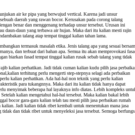
unjukan air ke pipa yang berwujud vertical. Karena jadi unsur
di sebuah daerah yang rawan bocor. Kerusakan pada corong talang
 dengan benar dan menggenang terhadap unsur tersebut. Urusan ini
u daun-daun yang terbawa air hujan. Maka dari itu kalian mesti rajin
dambakan talang atap tempat tinggal kalian tahan lama.
imbangkan termasuk masalah etika. Jenis talang apa yang sesuai bersa
arnanya, dan terbuat dari bahan apa. Semua itu akan memprovokasi fas
ngan biarkan fasad tempat tinggal kalian rusak sebab talang yang tidak
ajib kalian perhatikan. Jadi tidak cuman kalian kudu pilih jasa perbaik
nal,kalian terhitung perlu mengerti step-stepnya selagi ada perbaikan
erlu kalian perhatikan. Ada hal-hal non teknik yang perlu kalian
akteristik para tukangnnya. Maka dari itu kalian tidak hanya dapat
 perlu menyimak beberapa hal layaknya info diatas. Lebih kompleks untu
 Setelah kalian mengetahui hal-hal tersebut. Maka kalian bakal lebih
gal bocor gara-gara kalian telah tau mesti pilih jasa perbaikan rumah
kalian. Jadi kalian tidak ribet kembali untuk menentukan mana jasa
tidak dan tidak ribet untuk menyeleksi jasa tersebut. Semoga berfungs