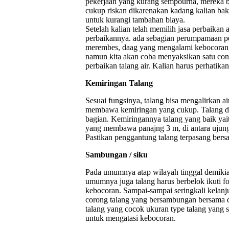
pekerjaan yang kurang sempourna, mereka b
cukup riskan dikarenakan kadang kalian bak
untuk kurangi tambahan biaya.
Setelah kalian telah memilih jasa perbaikan
perbaikannya. ada sebagian perumpamaan per
merembes, daag yang mengalami kebocoran, a
namun kita akan coba menyaksikan satu cont
perbaikan talang air. Kalian harus perhatikan
Kemiringan Talang
Sesuai fungsinya, talang bisa mengalirkan ai
membawa kemiringan yang cukup. Talang de
bagian. Kemiringannya talang yang baik yait
yang membawa panajng 3 m, di antara ujung 
Pastikan penggantung talang terpasang bers
Sambungan / siku
Pada umumnya atap wilayah tinggal demikia
umumnya juga talang harus berbelok ikuti fo
kebocoran. Sampai-sampai seringkali kelanju
corong talang yang bersambungan bersama de
talang yang cocok ukuran type talang yang s
untuk mengatasi kebocoran.