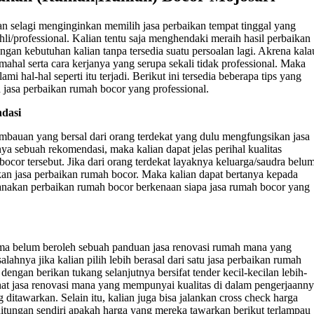
n selagi menginginkan memilih jasa perbaikan tempat tinggal yang
/professional. Kalian tentu saja menghendaki meraih hasil perbaikan
ngan kebutuhan kalian tanpa tersedia suatu persoalan lagi. Akrena kala
mahal serta cara kerjanya yang serupa sekali tidak professional. Maka
ami hal-hal seperti itu terjadi. Berikut ini tersedia beberapa tips yang
 jasa perbaikan rumah bocor yang professional.
dasi
mbauan yang bersal dari orang terdekat yang dulu mengfungsikan jasa
ya sebuah rekomendasi, maka kalian dapat jelas perihal kualitas
 bocor tersebut. Jika dari orang terdekat layaknya keluarga/saudra belu
an jasa perbaikan rumah bocor. Maka kalian dapat bertanya kepada
anakan perbaikan rumah bocor berkenaan siapa jasa rumah bocor yang
lama belum beroleh sebuah panduan jasa renovasi rumah mana yang
lahnya jika kalian pilih lebih berasal dari satu jasa perbaikan rumah
engan berikan tukang selanjutnya bersifat tender kecil-kecilan lebih-
ihat jasa renovasi mana yang mempunyai kualitas di dalam pengerjaann
 ditawarkan. Selain itu, kalian juga bisa jalankan cross check harga
itungan sendiri apakah harga yang mereka tawarkan berikut terlampau