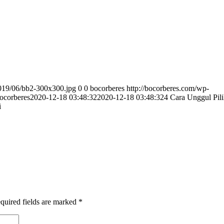
2019/06/bb2-300x300.jpg
0
0
bocorberes
http://bocorberes.com/wp-
ocorberes
2020-12-18 03:48:32
2020-12-18 03:48:32
4 Cara Unggul Pil
i
quired fields are marked
*