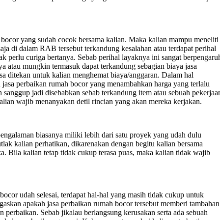
h bocor yang sudah cocok bersama kalian. Maka kalian mampu meneliti
ja di dalam RAB tersebut terkandung kesalahan atau terdapat perihal
ak perlu curiga bertanya. Sebab perihal layaknya ini sangat berpengaru
ya atau mungkin termasuk dapat terkandung sebagian biaya jasa
bisa ditekan untuk kalian menghemat biaya/anggaran. Dalam hal
da jasa perbaikan rumah bocor yang menambahkan harga yang terlalu
sanggup jadi disebabkan sebab terkandung item atau sebuah pekerjaa
alian wajib menanyakan detil rincian yang akan mereka kerjakan.
engalaman biasanya miliki lebih dari satu proyek yang udah dulu
tlak kalian perhatikan, dikarenakan dengan begitu kalian bersama
. Bila kalian tetap tidak cukup terasa puas, maka kalian tidak wajib
ocor udah selesai, terdapat hal-hal yang masih tidak cukup untuk
negaskan apakah jasa perbaikan rumah bocor tersebut memberi tambahan
 perbaikan. Sebab jikalau berlangsung kerusakan serta ada sebuah